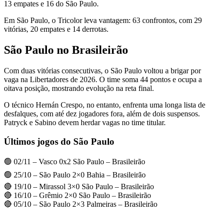
13 empates e 16 do São Paulo.
Em São Paulo, o Tricolor leva vantagem: 63 confrontos, com 29
vitórias, 20 empates e 14 derrotas.
São Paulo no Brasileirão
Com duas vitórias consecutivas, o São Paulo voltou a brigar por
vaga na Libertadores de 2026. O time soma 44 pontos e ocupa a
oitava posição, mostrando evolução na reta final.
O técnico Hernán Crespo, no entanto, enfrenta uma longa lista de
desfalques, com até dez jogadores fora, além de dois suspensos.
Patryck e Sabino devem herdar vagas no time titular.
Últimos jogos do São Paulo
🟢 02/11 – Vasco 0x2 São Paulo – Brasileirão
🟢 25/10 – São Paulo 2×0 Bahia – Brasileirão
🔴 19/10 – Mirassol 3×0 São Paulo – Brasileirão
🔴 16/10 – Grêmio 2×0 São Paulo – Brasileirão
🔴 05/10 – São Paulo 2×3 Palmeiras – Brasileirão