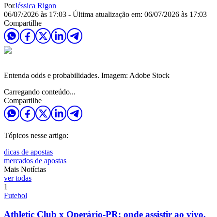
Por
Jéssica Rigon
06/07/2026 às 17:03
- Última atualização em:
06/07/2026 às 17:03
Compartilhe
Entenda odds e probabilidades. Imagem: Adobe Stock
Carregando conteúdo...
Compartilhe
Tópicos nesse artigo:
dicas de apostas
mercados de apostas
Mais Notícias
ver todas
1
Futebol
Athletic Club x Operário-PR: onde assistir ao vivo,