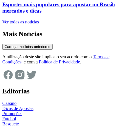
Esportes mais populares para apostar no Brasil:
mercados e dicas
Ver todas as notícias
Mais Notícias
Carregar notícias anteriores
A utilização deste site implica o seu acordo com o
Termos e
Condições
, e com a
Política de Privacidade
.
Editorias
Cassino
Dicas de Apostas
Promoções
Futebol
Basquete