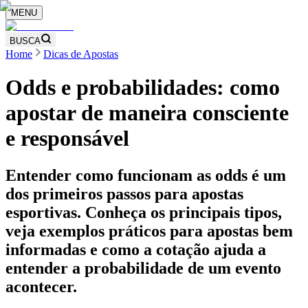
MENU
BUSCA
Home
Dicas de Apostas
Odds e probabilidades: como
apostar de maneira consciente
e responsável
Entender como funcionam as odds é um
dos primeiros passos para apostas
esportivas. Conheça os principais tipos,
veja exemplos práticos para apostas bem
informadas e como a cotação ajuda a
entender a probabilidade de um evento
acontecer.