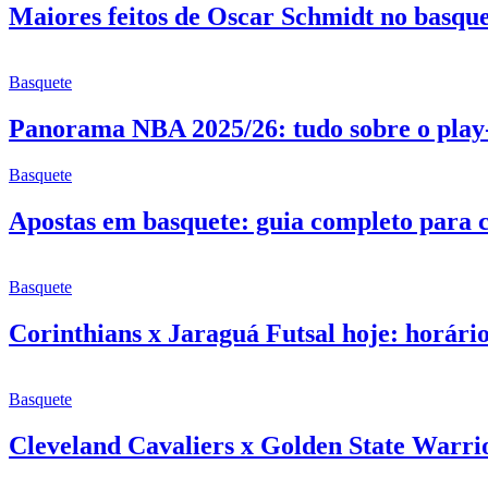
Maiores feitos de Oscar Schmidt no basqu
Basquete
Panorama NBA 2025/26: tudo sobre o play-i
Basquete
Apostas em basquete: guia completo para 
Basquete
Corinthians x Jaraguá Futsal hoje: horário
Basquete
Cleveland Cavaliers x Golden State Warrio