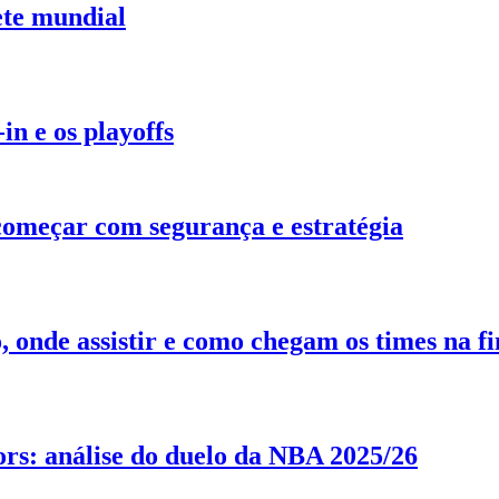
ete mundial
n e os playoffs
começar com segurança e estratégia
, onde assistir e como chegam os times na f
rs: análise do duelo da NBA 2025/26