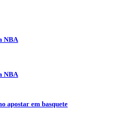
da NBA
da NBA
mo apostar em basquete