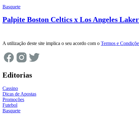
Basquete
Palpite Boston Celtics x Los Angeles Lakers
A utilização deste site implica o seu acordo com o
Termos e Condiçõe
Editorias
Cassino
Dicas de Apostas
Promoções
Futebol
Basquete
Proibido para menores de 18 anos. Ministério da Fazenda adverte: Apo
patológico. Esteja atento aos sinais e busque apoio sempre que necess
Não é permitido apostar com recursos de programas e benefícios assist