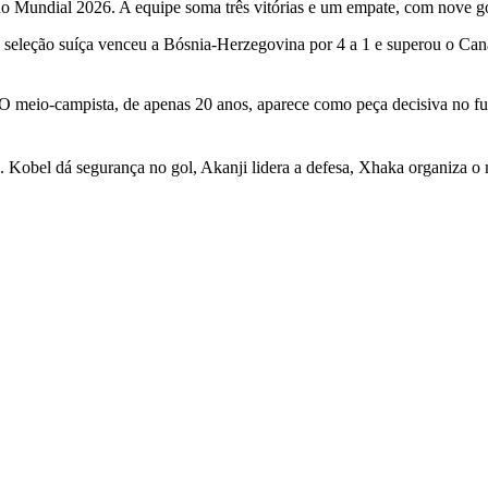
s no Mundial 2026. A equipe soma três vitórias e um empate, com nove go
seleção suíça venceu a Bósnia-Herzegovina por 4 a 1 e superou o Cana
eio-campista, de apenas 20 anos, aparece como peça decisiva no func
 Kobel dá segurança no gol, Akanji lidera a defesa, Xhaka organiza o 