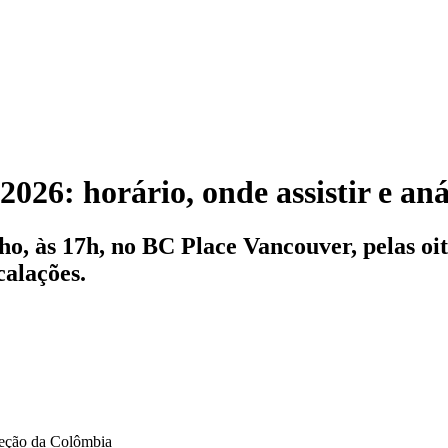
26: horário, onde assistir e aná
o, às 17h, no BC Place Vancouver, pelas oi
calações.
leção da Colômbia