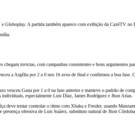
TV e Globoplay. A partida também aparece com exibição da CazéTV no 
sília.
ões chegam invictas, com campanhas consistentes e bons argumentos par
nceu a Argélia por 2 a 0 nos 16 avos de final e confirmou a boa fase. O
zo venceu Gana por 1 a 0 na fase anterior e manteve o padrão de com
 individuais, especialmente Luis Díaz, James Rodríguez e Jhon Arias.
ça deve tentar controlar o ritmo com Xhaka e Freuler, usando Manzam
e presença ofensiva de Luis Suárez, substituto natural de Jhon Córdoba