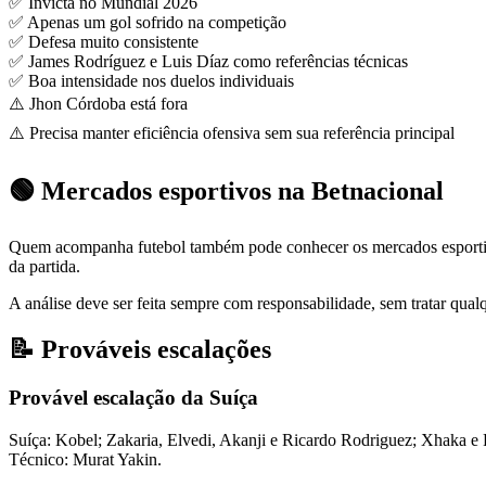
✅ Invicta no Mundial 2026
✅ Apenas um gol sofrido na competição
✅ Defesa muito consistente
✅ James Rodríguez e Luis Díaz como referências técnicas
✅ Boa intensidade nos duelos individuais
⚠️ Jhon Córdoba está fora
⚠️ Precisa manter eficiência ofensiva sem sua referência principal
🟢 Mercados esportivos na Betnacional
Quem acompanha futebol também pode conhecer os mercados esportiv
da partida.
A análise deve ser feita sempre com responsabilidade, sem tratar qual
📝 Prováveis escalações
Provável escalação da Suíça
Suíça: Kobel; Zakaria, Elvedi, Akanji e Ricardo Rodriguez; Xhaka 
Técnico: Murat Yakin.