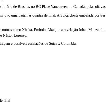
no horário de Brasília, no BC Place Vancouver, no Canadá, pelas oitava
em jogo uma vaga nas quartas de final. A Suíça chega embalada por trê
 nomes como Xhaka, Embolo, Akanji e a revelação Johan Manzambi. Do
de Néstor Lorenzo.
itragem e possíveis escalações de Suíça x Colômbia.
e final