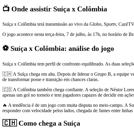
📺 Onde assistir Suíça x Colômbia
Suíça x Colômbia terá transmissão ao vivo da Globo, Sportv, Cazé
O jogo acontece nesta terça-feira, 7 de julho, às 17h, no horário de Bra
⚽ Suíça x Colômbia: análise do jogo
Suíça x Colômbia tem perfil de confronto equilibrado. As duas seleç
🇨🇭 A Suíça chega em alta. Depois de liderar o Grupo B, a equipe ve
de transformar posse e transição em chances claras.
🇨🇴 A Colômbia também chega confiante. A seleção de Néstor Loren
apenas um gol no torneio e tem jogadores capazes de decidir em ações
🔥 A tendência é de um jogo com muita disputa no meio-campo. A Suí
responder com velocidade pelos lados, chegada de James entre linhas 
🇨🇭 Como chega a Suíça