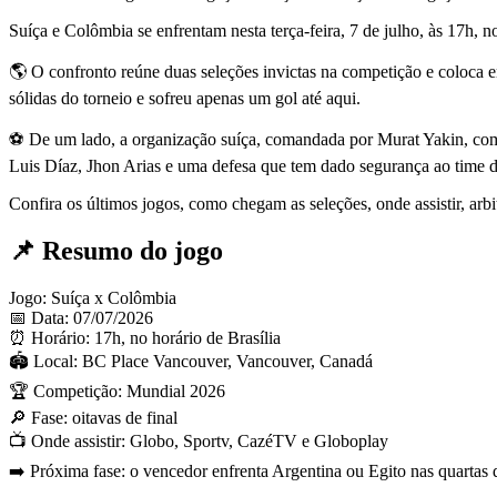
Suíça e Colômbia se enfrentam nesta terça-feira, 7 de julho, às 17h, 
🌎 O confronto reúne duas seleções invictas na competição e coloca 
sólidas do torneio e sofreu apenas um gol até aqui.
⚽ De um lado, a organização suíça, comandada por Murat Yakin, com
Luis Díaz, Jhon Arias e uma defesa que tem dado segurança ao time 
Confira os últimos jogos, como chegam as seleções, onde assistir, arb
📌 Resumo do jogo
Jogo: Suíça x Colômbia
📅 Data: 07/07/2026
⏰ Horário: 17h, no horário de Brasília
🏟️ Local: BC Place Vancouver, Vancouver, Canadá
🏆 Competição: Mundial 2026
🔎 Fase: oitavas de final
📺 Onde assistir: Globo, Sportv, CazéTV e Globoplay
➡️ Próxima fase: o vencedor enfrenta Argentina ou Egito nas quartas d