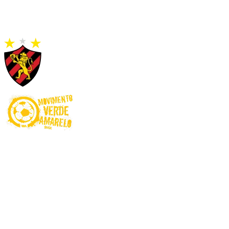
Proibido para menores de 18 anos. Ministério da Fazenda adverte:
Aposta não é investimento. Jogue com Responsabilidade! O Jogo
pode ser viciante e, em alguns casos, levar a transtornos
relacionados ao jogo patológico. Esteja atento aos sinais e busque
apoio sempre que necessário.
Não é permitido apostar com recursos de programas e benefícios
assistenciais do Governo Federal. Este site é exclusivo para usuários
no Brasil.