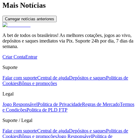
Mais Notícias
Carregar notícias anteriores
A bet de todos os brasileiros! As melhores cotações, jogos ao vivo,
depósitos e saques imediatos via Pix. Suporte 24h por dia, 7 dias da
semana.
Criar Conta
Entrar
Suporte
Falar com suporte
Central de ajuda
Depósitos e saques
Politicas de
Cookies
Bônus e promoções
Legal
Jogo Responsável
Politica de Privacidade
Regras de Mercado
Termos
e Condições
Politica de PLD FTP
Suporte / Legal
Falar com suporte
Central de ajuda
Depósitos e saques
Politicas de
Cookies
Bônus e promoções
Jogo Responsável
Politica de