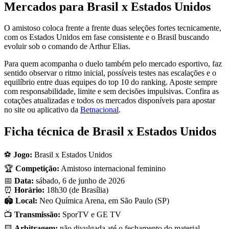
Mercados para Brasil x Estados Unidos
O amistoso coloca frente a frente duas seleções fortes tecnicamente,
com os Estados Unidos em fase consistente e o Brasil buscando
evoluir sob o comando de Arthur Elias.
Para quem acompanha o duelo também pelo mercado esportivo, faz
sentido observar o ritmo inicial, possíveis testes nas escalações e o
equilíbrio entre duas equipes do top 10 do ranking. Aposte sempre
com responsabilidade, limite e sem decisões impulsivas. Confira as
cotações atualizadas e todos os mercados disponíveis para apostar
no site ou aplicativo da
Betnacional
.
Ficha técnica de Brasil x Estados Unidos
⚽
Jogo:
Brasil x Estados Unidos
🏆
Competição:
Amistoso internacional feminino
📅
Data:
sábado, 6 de junho de 2026
⏰
Horário:
18h30 (de Brasília)
🏟️
Local:
Neo Química Arena, em São Paulo (SP)
📺
Transmissão:
SporTV e GE TV
🟨
Arbitragem:
não divulgada até o fechamento do material