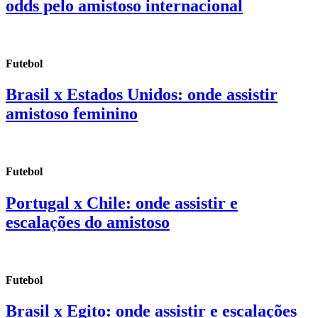
odds pelo amistoso internacional
Futebol
Brasil x Estados Unidos: onde assistir
amistoso feminino
Futebol
Portugal x Chile: onde assistir e
escalações do amistoso
Futebol
Brasil x Egito: onde assistir e escalações