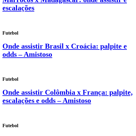
escalações
Futebol
Onde assistir Brasil x Croácia: palpite e
odds – Amistoso
Futebol
Onde assistir Colômbia x França: palpite,
escalações e odds – Amistoso
Futebol