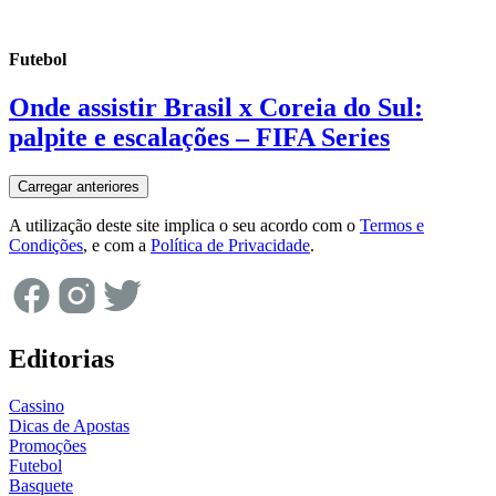
Futebol
Onde assistir Brasil x Coreia do Sul:
palpite e escalações – FIFA Series
Carregar anteriores
A utilização deste site implica o seu acordo com o
Termos e
Condições
, e com a
Política de Privacidade
.
Editorias
Cassino
Dicas de Apostas
Promoções
Futebol
Basquete