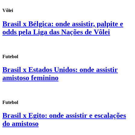
Vôlei
Brasil x Bélgica: onde assistir, palpite e
odds pela Liga das Nações de Vôlei
Futebol
Brasil x Estados Unidos: onde assistir
amistoso feminino
Futebol
Brasil x Egito: onde assistir e escalações
do amistoso