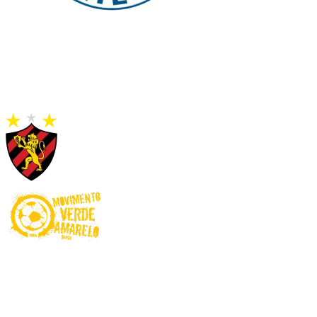
Proibido para menores de 18 anos. Ministério da Fazenda adverte:
Aposta não é investimento. Jogue com Responsabilidade! O Jogo
pode ser viciante e, em alguns casos, levar a transtornos
relacionados ao jogo patológico. Esteja atento aos sinais e busque