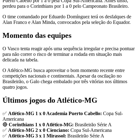
Puerto Cabello por 1 a 0 pela Copa Sul-Americana. Antes disso,
perdeu para o Corinthians por 1 a 0 pelo Campeonato Brasileiro.
O time comandado por Eduardo Domínguez terá os desfalques de
Alan Franco e Alan Minda, convocados pela seleção do Equador.
Momento das equipes
O Vasco tenta reagir após uma sequência irregular e precisa pontuar
para não correr o risco de terminar a rodada em situação mais
delicada na tabela.
O Atlético-MG busca aproveitar o bom momento recente entre
competições nacionais e continentais. Apesar da oscilação no
Brasileirão, o Galo chega embalado por três vitórias nos últimos
quatro jogos.
Últimos jogos do Atlético-MG
✅
Atlético-MG 1 x 0 Academia Puerto Cabello:
Copa Sul-
Americana
🔴
Corinthians 1 x 0 Atlético-MG:
Brasileirão Série A
✅
Atlético-MG 2 x 0 Cienciano:
Copa Sul-Americana
✅
Atlético-MG 3 x 1 Mirassol:
Brasileirão Série A