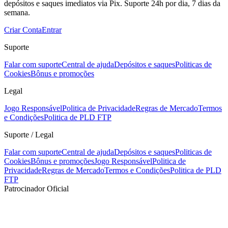
depósitos e saques imediatos via Pix. Suporte 24h por dia, 7 dias da
semana.
Criar Conta
Entrar
Suporte
Falar com suporte
Central de ajuda
Depósitos e saques
Politicas de
Cookies
Bônus e promoções
Legal
Jogo Responsável
Politica de Privacidade
Regras de Mercado
Termos
e Condições
Politica de PLD FTP
Suporte / Legal
Falar com suporte
Central de ajuda
Depósitos e saques
Politicas de
Cookies
Bônus e promoções
Jogo Responsável
Politica de
Privacidade
Regras de Mercado
Termos e Condições
Politica de PLD
FTP
Patrocinador Oficial