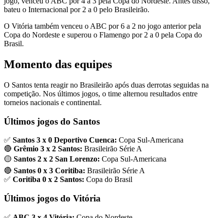
jogo, venceu o ABC por 4 a 3 pela Copa do Nordeste. Antes disso,
bateu o Internacional por 2 a 0 pelo Brasileirão.
O Vitória também venceu o ABC por 6 a 2 no jogo anterior pela
Copa do Nordeste e superou o Flamengo por 2 a 0 pela Copa do
Brasil.
Momento das equipes
O Santos tenta reagir no Brasileirão após duas derrotas seguidas na
competição. Nos últimos jogos, o time alternou resultados entre
torneios nacionais e continental.
Últimos jogos do Santos
✅
Santos 3 x 0 Deportivo Cuenca:
Copa Sul-Americana
🔴
Grêmio 3 x 2 Santos:
Brasileirão Série A
🟡
Santos 2 x 2 San Lorenzo:
Copa Sul-Americana
🔴
Santos 0 x 3 Coritiba:
Brasileirão Série A
✅
Coritiba 0 x 2 Santos:
Copa do Brasil
Últimos jogos do Vitória
✅
ABC 3 x 4 Vitória:
Copa do Nordeste