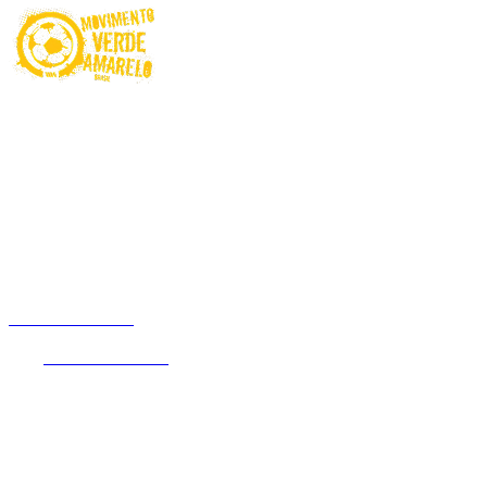
Proibido para menores de 18 anos. Ministério da Fazenda adverte:
Aposta não é investimento. Jogue com Responsabilidade! O Jogo
pode ser viciante e, em alguns casos, levar a transtornos
relacionados ao jogo patológico. Esteja atento aos sinais e busque
apoio sempre que necessário.
Não é permitido apostar com recursos de programas e benefícios
assistenciais do Governo Federal. Este site é exclusivo para usuários
no Brasil.
Betnacional.bet.br
é um website de entretenimento online que
oferece a seus usuários uma experiência única em apostas de quota
fixa.
Betnacional.bet.br
é operada pela empresa NSX Brasil S.A.
(CNPJ nº 55.056.104/0001-00), entidade devidamente autorizada
pela Secretaria de Prêmios e Apostas (Ministério da Fazenda),
através da Portaria SPA/MF nº 2.092 de 30 de dezembro de 2024,
com sede na Rua de São Jorge 240, Sala 301 Bloco C Sala 301.2,
Recife, PE, CEP 50.030-240. A plataforma detém a certificação GLI
Brasil emitida pela Gaming Laboratories International (GLI).