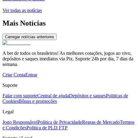
Ver todas as notícias
Mais Notícias
Carregar notícias anteriores
A bet de todos os brasileiros! As melhores cotações, jogos ao vivo,
depósitos e saques imediatos via Pix. Suporte 24h por dia, 7 dias da
semana.
Criar Conta
Entrar
Suporte
Falar com suporte
Central de ajuda
Depósitos e saques
Politicas de
Cookies
Bônus e promoções
Legal
Jogo Responsável
Politica de Privacidade
Regras de Mercado
Termos
e Condições
Politica de PLD FTP