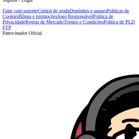
Suporte / Legal
Falar com suporte
Central de ajuda
Depósitos e saques
Politicas de
Cookies
Bônus e promoções
Jogo Responsável
Politica de
Privacidade
Regras de Mercado
Termos e Condições
Politica de PLD
FTP
Patrocinador Oficial