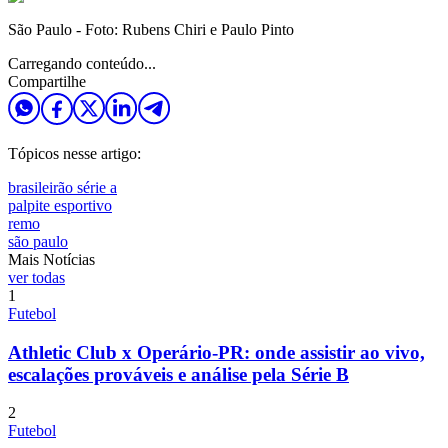
São Paulo - Foto: Rubens Chiri e Paulo Pinto
Carregando conteúdo...
Compartilhe
Tópicos nesse artigo:
brasileirão série a
palpite esportivo
remo
são paulo
Mais Notícias
ver todas
1
Futebol
Athletic Club x Operário-PR: onde assistir ao vivo,
escalações prováveis e análise pela Série B
2
Futebol