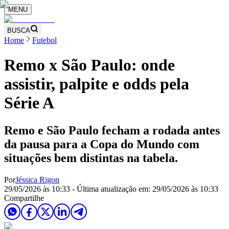
MENU
BUSCA
Home
Futebol
Remo x São Paulo: onde
assistir, palpite e odds pela
Série A
Remo e São Paulo fecham a rodada antes
da pausa para a Copa do Mundo com
situações bem distintas na tabela.
Por
Jéssica Rigon
29/05/2026 às 10:33
- Última atualização em:
29/05/2026 às 10:33
Compartilhe