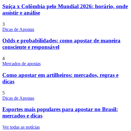
Suíça x Colômbia pelo Mundial 2026: horário, onde
assistir e análise
3
Dicas de Apostas
Odds e probabilidades: como apostar de maneira
consciente e responsável
4
Mercados de apostas
Como apostar em artilheiros: mercados, regras e
dicas
5
Dicas de Apostas
Esportes mais populares para apostar no Brasil:
mercados e dicas
Ver todas as notícias