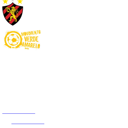
Proibido para menores de 18 anos. Ministério da Fazenda adverte:
Aposta não é investimento. Jogue com Responsabilidade! O Jogo
pode ser viciante e, em alguns casos, levar a transtornos
relacionados ao jogo patológico. Esteja atento aos sinais e busque
apoio sempre que necessário.
Não é permitido apostar com recursos de programas e benefícios
assistenciais do Governo Federal. Este site é exclusivo para usuários
no Brasil.
Betnacional.bet.br
é um website de entretenimento online que
oferece a seus usuários uma experiência única em apostas de quota
fixa.
Betnacional.bet.br
é operada pela empresa NSX Brasil S.A.
(CNPJ nº 55.056.104/0001-00), entidade devidamente autorizada