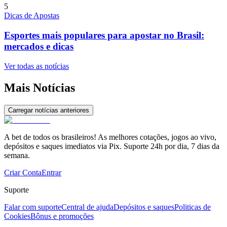
5
Dicas de Apostas
Esportes mais populares para apostar no Brasil:
mercados e dicas
Ver todas as notícias
Mais Notícias
Carregar notícias anteriores
A bet de todos os brasileiros! As melhores cotações, jogos ao vivo,
depósitos e saques imediatos via Pix. Suporte 24h por dia, 7 dias da
semana.
Criar Conta
Entrar
Suporte
Falar com suporte
Central de ajuda
Depósitos e saques
Politicas de
Cookies
Bônus e promoções