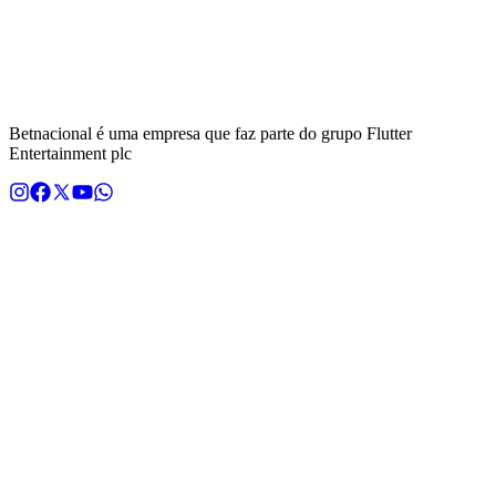
pela Secretaria de Prêmios e Apostas (Ministério da Fazenda),
através da Portaria SPA/MF nº 2.092 de 30 de dezembro de 2024,
com sede na Rua de São Jorge 240, Sala 301 Bloco C Sala 301.2,
Recife, PE, CEP 50.030-240. A plataforma detém a certificação GLI
Brasil emitida pela Gaming Laboratories International (GLI).
Betnacional é uma empresa que faz parte do grupo Flutter
Entertainment plc