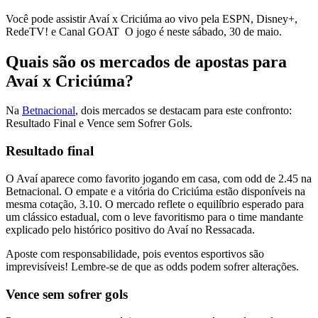
Você pode assistir Avaí x Criciúma ao vivo pela ESPN, Disney+,
RedeTV! e Canal GOAT O jogo é neste sábado, 30 de maio.
Quais são os mercados de apostas para
Avaí x Criciúma?
Na
Betnacional
, dois mercados se destacam para este confronto:
Resultado Final e Vence sem Sofrer Gols.
Resultado final
O Avaí aparece como favorito jogando em casa, com odd de 2.45 na
Betnacional. O empate e a vitória do Criciúma estão disponíveis na
mesma cotação, 3.10. O mercado reflete o equilíbrio esperado para
um clássico estadual, com o leve favoritismo para o time mandante
explicado pelo histórico positivo do Avaí no Ressacada.
Aposte com responsabilidade, pois eventos esportivos são
imprevisíveis! Lembre-se de que as odds podem sofrer alterações.
Vence sem sofrer gols