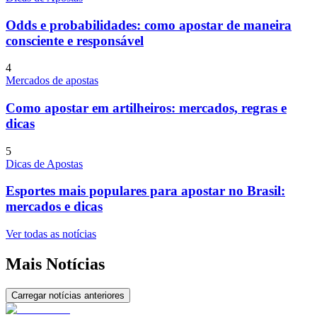
Odds e probabilidades: como apostar de maneira
consciente e responsável
4
Mercados de apostas
Como apostar em artilheiros: mercados, regras e
dicas
5
Dicas de Apostas
Esportes mais populares para apostar no Brasil:
mercados e dicas
Ver todas as notícias
Mais Notícias
Carregar notícias anteriores