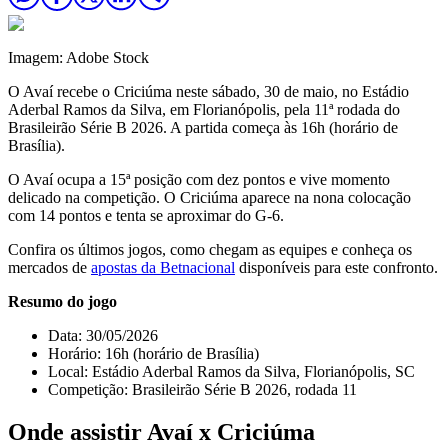
Imagem: Adobe Stock
O Avaí recebe o Criciúma neste sábado, 30 de maio, no Estádio
Aderbal Ramos da Silva, em Florianópolis, pela 11ª rodada do
Brasileirão Série B 2026. A partida começa às 16h (horário de
Brasília).
O Avaí ocupa a 15ª posição com dez pontos e vive momento
delicado na competição. O Criciúma aparece na nona colocação
com 14 pontos e tenta se aproximar do G-6.
Confira os últimos jogos, como chegam as equipes e conheça os
mercados de
apostas da Betnacional
disponíveis para este confronto.
Resumo do jogo
Data: 30/05/2026
Horário: 16h (horário de Brasília)
Local: Estádio Aderbal Ramos da Silva, Florianópolis, SC
Competição: Brasileirão Série B 2026, rodada 11
Onde assistir Avaí x Criciúma