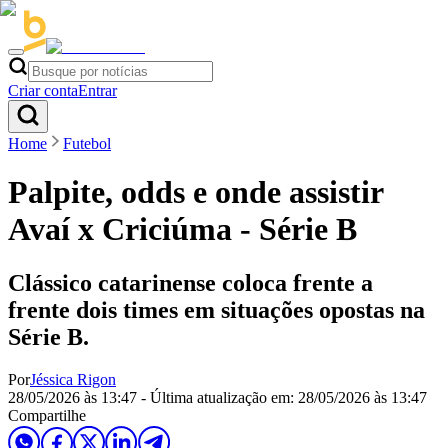
Criar conta
Entrar
Home
Futebol
Palpite, odds e onde assistir
Avaí x Criciúma - Série B
Clássico catarinense coloca frente a
frente dois times em situações opostas na
Série B.
Por
Jéssica Rigon
28/05/2026 às 13:47
- Última atualização em:
28/05/2026 às 13:47
Compartilhe