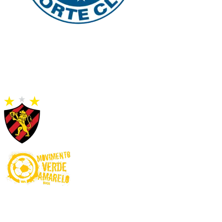
Proibido para menores de 18 anos. Ministério da Fazenda adverte:
Aposta não é investimento. Jogue com Responsabilidade! O Jogo