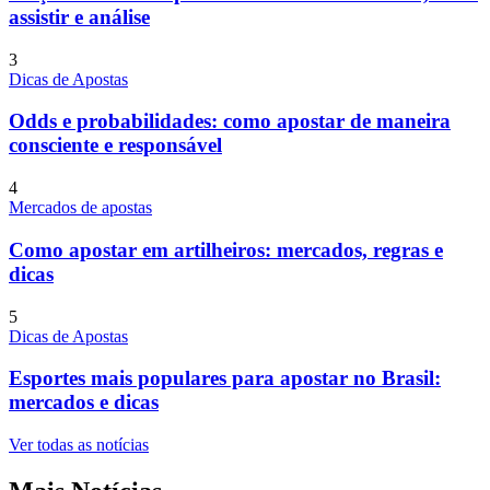
assistir e análise
3
Dicas de Apostas
Odds e probabilidades: como apostar de maneira
consciente e responsável
4
Mercados de apostas
Como apostar em artilheiros: mercados, regras e
dicas
5
Dicas de Apostas
Esportes mais populares para apostar no Brasil:
mercados e dicas
Ver todas as notícias