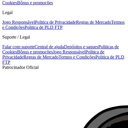
Cookies
Bônus e promoções
Legal
Jogo Responsável
Politica de Privacidade
Regras de Mercado
Termos
e Condições
Politica de PLD FTP
Suporte / Legal
Falar com suporte
Central de ajuda
Depósitos e saques
Politicas de
Cookies
Bônus e promoções
Jogo Responsável
Politica de
Privacidade
Regras de Mercado
Termos e Condições
Politica de PLD
FTP
Patrocinador Oficial