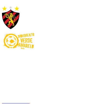
Proibido para menores de 18 anos. Ministério da Fazenda adverte:
Aposta não é investimento. Jogue com Responsabilidade! O Jogo
pode ser viciante e, em alguns casos, levar a transtornos
relacionados ao jogo patológico. Esteja atento aos sinais e busque
apoio sempre que necessário.
Não é permitido apostar com recursos de programas e benefícios
assistenciais do Governo Federal. Este site é exclusivo para usuários
no Brasil.
Betnacional.bet.br
é um website de entretenimento online que
oferece a seus usuários uma experiência única em apostas de quota