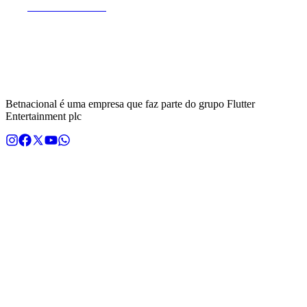
fixa.
Betnacional.bet.br
é operada pela empresa NSX Brasil S.A.
(CNPJ nº 55.056.104/0001-00), entidade devidamente autorizada
pela Secretaria de Prêmios e Apostas (Ministério da Fazenda),
através da Portaria SPA/MF nº 2.092 de 30 de dezembro de 2024,
com sede na Rua de São Jorge 240, Sala 301 Bloco C Sala 301.2,
Recife, PE, CEP 50.030-240. A plataforma detém a certificação GLI
Brasil emitida pela Gaming Laboratories International (GLI).
Betnacional é uma empresa que faz parte do grupo Flutter
Entertainment plc