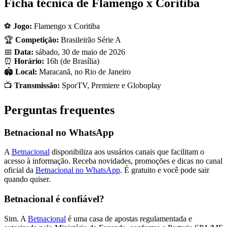
Ficha técnica de Flamengo x Coritiba
⚽
Jogo:
Flamengo x Coritiba
🏆
Competição:
Brasileirão Série A
📅
Data:
sábado, 30 de maio de 2026
⏰
Horário:
16h (de Brasília)
🏟️
Local:
Maracanã, no Rio de Janeiro
📺
Transmissão:
SporTV, Premiere e Globoplay
Perguntas frequentes
Betnacional no WhatsApp
A
Betnacional
disponibiliza aos usuários canais que facilitam o
acesso à informação. Receba novidades, promoções e dicas no canal
oficial da
Betnacional no WhatsApp
. É gratuito e você pode sair
quando quiser.
Betnacional é confiável?
Sim. A
Betnacional
é uma casa de apostas regulamentada e