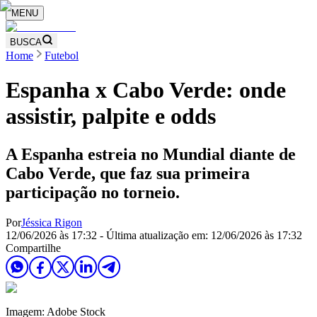
MENU
BUSCA
Home
Futebol
Espanha x Cabo Verde: onde
assistir, palpite e odds
A Espanha estreia no Mundial diante de
Cabo Verde, que faz sua primeira
participação no torneio.
Por
Jéssica Rigon
12/06/2026 às 17:32
- Última atualização em:
12/06/2026 às 17:32
Compartilhe
Imagem: Adobe Stock