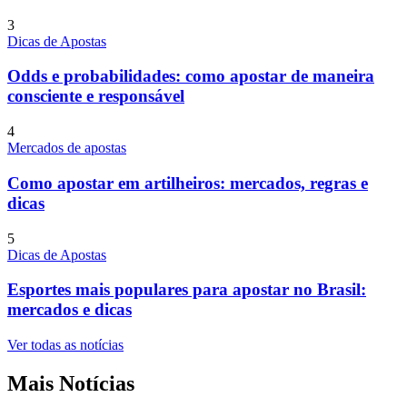
3
Dicas de Apostas
Odds e probabilidades: como apostar de maneira
consciente e responsável
4
Mercados de apostas
Como apostar em artilheiros: mercados, regras e
dicas
5
Dicas de Apostas
Esportes mais populares para apostar no Brasil:
mercados e dicas
Ver todas as notícias
Mais Notícias