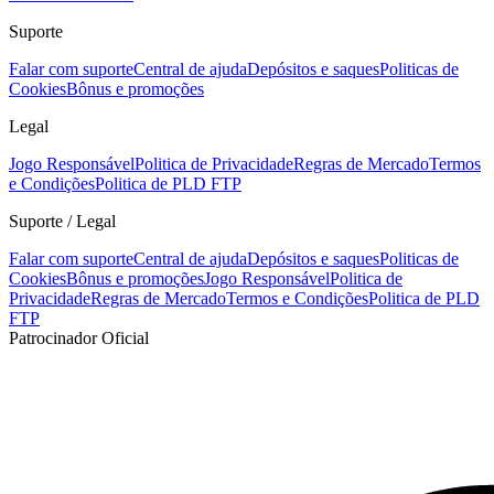
Suporte
Falar com suporte
Central de ajuda
Depósitos e saques
Politicas de
Cookies
Bônus e promoções
Legal
Jogo Responsável
Politica de Privacidade
Regras de Mercado
Termos
e Condições
Politica de PLD FTP
Suporte / Legal
Falar com suporte
Central de ajuda
Depósitos e saques
Politicas de
Cookies
Bônus e promoções
Jogo Responsável
Politica de
Privacidade
Regras de Mercado
Termos e Condições
Politica de PLD
FTP
Patrocinador Oficial