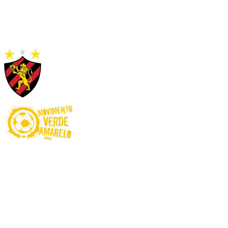
Proibido para menores de 18 anos. Ministério da Fazenda adverte:
Aposta não é investimento. Jogue com Responsabilidade! O Jogo
pode ser viciante e, em alguns casos, levar a transtornos
relacionados ao jogo patológico. Esteja atento aos sinais e busque
apoio sempre que necessário.
Não é permitido apostar com recursos de programas e benefícios
assistenciais do Governo Federal. Este site é exclusivo para usuários