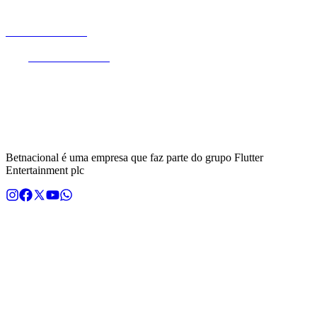
no Brasil.
Betnacional.bet.br
é um website de entretenimento online que
oferece a seus usuários uma experiência única em apostas de quota
fixa.
Betnacional.bet.br
é operada pela empresa NSX Brasil S.A.
(CNPJ nº 55.056.104/0001-00), entidade devidamente autorizada
pela Secretaria de Prêmios e Apostas (Ministério da Fazenda),
através da Portaria SPA/MF nº 2.092 de 30 de dezembro de 2024,
com sede na Rua de São Jorge 240, Sala 301 Bloco C Sala 301.2,
Recife, PE, CEP 50.030-240. A plataforma detém a certificação GLI
Brasil emitida pela Gaming Laboratories International (GLI).
Betnacional é uma empresa que faz parte do grupo Flutter
Entertainment plc