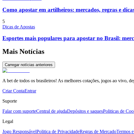
Como apostar em artilheiros: mercados, regras e dica
5
Dicas de Apostas
Esportes mais populares para apostar no Brasil: merc
Mais Notícias
Carregar notícias anteriores
A bet de todos os brasileiros! As melhores cotações, jogos ao vivo, de
Criar Conta
Entrar
Suporte
Falar com suporte
Central de ajuda
Depósitos e saques
Politicas de Coo
Legal
Jogo Responsável
Politica de Privacidade
Regras de Mercado
Termos e