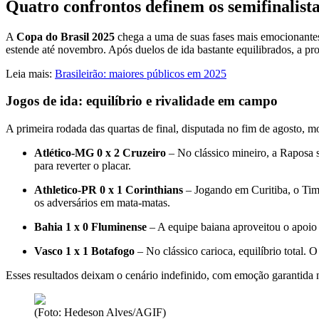
Quatro confrontos definem os semifinalist
A
Copa do Brasil 2025
chega a uma de suas fases mais emocionantes.
estende até novembro. Após duelos de ida bastante equilibrados, a prom
Leia mais:
Brasileirão: maiores públicos em 2025
Jogos de ida: equilíbrio e rivalidade em campo
A primeira rodada das quartas de final, disputada no fim de agosto, m
Atlético-MG 0 x 2 Cruzeiro
– No clássico mineiro, a Raposa 
para reverter o placar.
Athletico-PR 0 x 1 Corinthians
– Jogando em Curitiba, o Tim
os adversários em mata-matas.
Bahia 1 x 0 Fluminense
– A equipe baiana aproveitou o apoio 
Vasco 1 x 1 Botafogo
– No clássico carioca, equilíbrio total.
Esses resultados deixam o cenário indefinido, com emoção garantida n
(Foto: Hedeson Alves/AGIF)