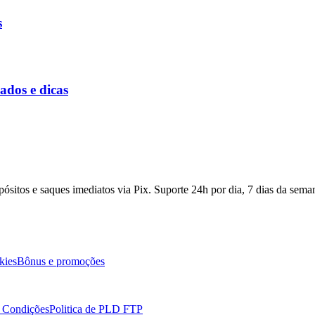
s
ados e dicas
pósitos e saques imediatos via Pix. Suporte 24h por dia, 7 dias da sema
kies
Bônus e promoções
 Condições
Politica de PLD FTP