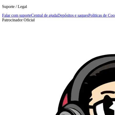
Suporte / Legal
Falar com suporte
Central de ajuda
Depósitos e saques
Politicas de Coo
Patrocinador Oficial