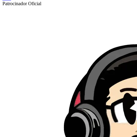
Patrocinador Oficial