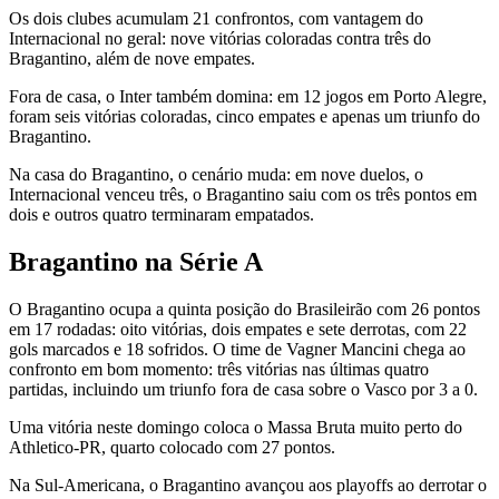
Os dois clubes acumulam 21 confrontos, com vantagem do
Internacional no geral: nove vitórias coloradas contra três do
Bragantino, além de nove empates.
Fora de casa, o Inter também domina: em 12 jogos em Porto Alegre,
foram seis vitórias coloradas, cinco empates e apenas um triunfo do
Bragantino.
Na casa do Bragantino, o cenário muda: em nove duelos, o
Internacional venceu três, o Bragantino saiu com os três pontos em
dois e outros quatro terminaram empatados.
Bragantino na Série A
O Bragantino ocupa a quinta posição do Brasileirão com 26 pontos
em 17 rodadas: oito vitórias, dois empates e sete derrotas, com 22
gols marcados e 18 sofridos. O time de Vagner Mancini chega ao
confronto em bom momento: três vitórias nas últimas quatro
partidas, incluindo um triunfo fora de casa sobre o Vasco por 3 a 0.
Uma vitória neste domingo coloca o Massa Bruta muito perto do
Athletico-PR, quarto colocado com 27 pontos.
Na Sul-Americana, o Bragantino avançou aos playoffs ao derrotar o