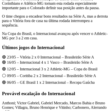
Corinthians e Atlético-MG tornam esta rodada especialmente
importante para o Colorado definir sua posição antes da pausa.
O time chegou a encadear bons resultados na Série A, mas a derrota
para o Vitória fora de casa na última rodada interrompeu a
sequência.
Na Copa do Brasil, o Internacional avançou após vencer o Athletic-
MG por 3 a 2 em casa.
Últimos jogos do Internacional
🔴 23/05 – Vitória 2 x 0 Internacional – Brasileirão Série A
🟢 16/05 – Internacional 4 x 1 Vasco – Brasileirão Série A
🟢 12/05 – Internacional 3 x 2 Athletic-MG – Copa do Brasil
⚪ 09/05 – Coritiba 2 x 2 Internacional – Brasileirão Série A
🟢 06/05 – GE Brasil 1 x 2 Internacional – Recopa Gaúcha
Provável escalação do Internacional
Anthoni; Victor Gabriel, Gabriel Mercado, Marcos Bahia e Bruno
Gomes; Villagra, Bruno Henrique e Vitinho; Carbonero, Alerrando