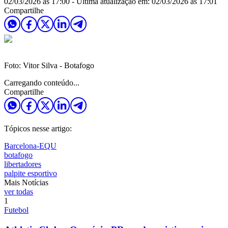
02/03/2026 às 17:00
- Última atualização em:
02/03/2026 às 17:01
Compartilhe
Foto: Vitor Silva - Botafogo
Carregando conteúdo...
Compartilhe
Tópicos nesse artigo:
Barcelona-EQU
botafogo
libertadores
palpite esportivo
Mais Notícias
ver todas
1
Futebol