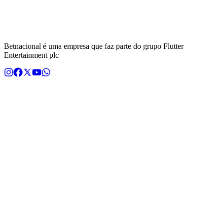
através da Portaria SPA/MF nº 2.092 de 30 de dezembro de 2024,
com sede na Rua de São Jorge 240, Sala 301 Bloco C Sala 301.2,
Recife, PE, CEP 50.030-240. A plataforma detém a certificação GLI
Brasil emitida pela Gaming Laboratories International (GLI).
Betnacional é uma empresa que faz parte do grupo Flutter
Entertainment plc