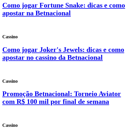
Como jogar Fortune Snake: dicas e como
apostar na Betnacional
Cassino
Como jogar Joker's Jewels: dicas e como
apostar no cassino da Betnacional
Cassino
Promoção Betnacional: Torneio Aviator
com R$ 100 mil por final de semana
Cassino