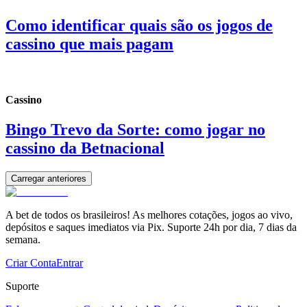
Como identificar quais são os jogos de
cassino que mais pagam
Cassino
Bingo Trevo da Sorte: como jogar no
cassino da Betnacional
Carregar anteriores
A bet de todos os brasileiros! As melhores cotações, jogos ao vivo,
depósitos e saques imediatos via Pix. Suporte 24h por dia, 7 dias da
semana.
Criar Conta
Entrar
Suporte