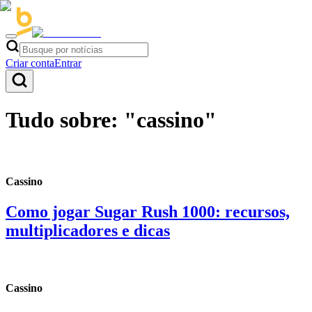
Criar conta
Entrar
Tudo sobre: "
cassino
"
Cassino
Como jogar Sugar Rush 1000: recursos,
multiplicadores e dicas
Cassino