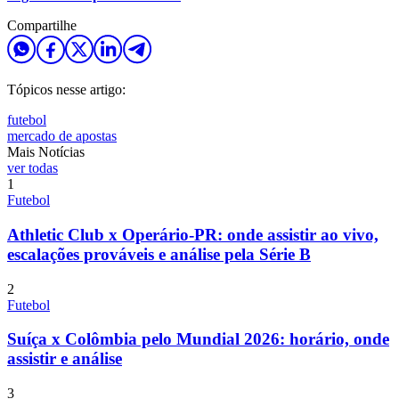
Compartilhe
Tópicos nesse artigo:
futebol
mercado de apostas
Mais Notícias
ver todas
1
Futebol
Athletic Club x Operário-PR: onde assistir ao vivo,
escalações prováveis e análise pela Série B
2
Futebol
Suíça x Colômbia pelo Mundial 2026: horário, onde
assistir e análise
3