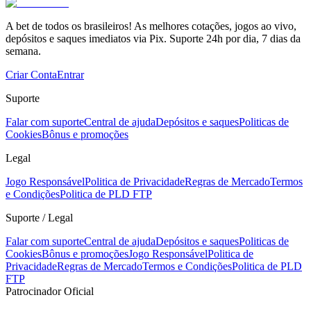
A bet de todos os brasileiros! As melhores cotações, jogos ao vivo,
depósitos e saques imediatos via Pix. Suporte 24h por dia, 7 dias da
semana.
Criar Conta
Entrar
Suporte
Falar com suporte
Central de ajuda
Depósitos e saques
Politicas de
Cookies
Bônus e promoções
Legal
Jogo Responsável
Politica de Privacidade
Regras de Mercado
Termos
e Condições
Politica de PLD FTP
Suporte / Legal
Falar com suporte
Central de ajuda
Depósitos e saques
Politicas de
Cookies
Bônus e promoções
Jogo Responsável
Politica de
Privacidade
Regras de Mercado
Termos e Condições
Politica de PLD
FTP
Patrocinador Oficial