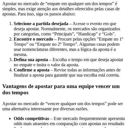
Apostar no mercado de “empate em qualquer um dos tempos” é
simples, mas exige atenção aos detalhes oferecidos pelas casas de
apostas. Para isso, siga os passos abaixo:
Selecione a partida desejada
– Acesse o evento em que
deseja apostar. Normalmente, os mercados são organizados
por categorias, como “Principais”, “Handicap” e “Gols”.
Encontre o mercado
– Procure pelas opções “Empate no 1º
Tempo” ou “Empate no 2º Tempo”. Algumas casas podem
usar nomenclaturas diferentes, mas a lógica da aposta é a
mesma.
Defina sua aposta
– Escolha o tempo em que deseja apostar
no empate e insira o valor da aposta.
Confirme a aposta
– Revise todas as informações antes de
finalizar a aposta para garantir que sua escolha está correta.
Vantagens de apostar para uma equipe vencer um
dos tempos
Apostar no mercado de “vencer qualquer um dos tempos” pode ser
uma alternativa interessante por diversas razões.
Odds competitivas
– Este mercado frequentemente apresenta
odds mais atraentes em comparação com apostas no resultado