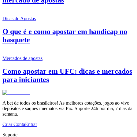
Dicas de Apostas
O que é e como apostar em handicap no
basquete
Mercados de apostas
Como apostar em UFC: dicas e mercados
para iniciantes
A bet de todos os brasileiros! As melhores cotações, jogos ao vivo,
depósitos e saques imediatos via Pix. Suporte 24h por dia, 7 dias da
semana.
Criar Conta
Entrar
Suporte