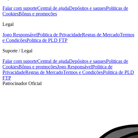
Falar com suporte
Central de ajuda
Depósitos e saques
Politicas de
Cookies
Bônus e promoções
Legal
Jogo Responsável
Politica de Privacidade
Regras de Mercado
Termos
e Condições
Politica de PLD FTP
Suporte / Legal
Falar com suporte
Central de ajuda
Depósitos e saques
Politicas de
Cookies
Bônus e promoções
Jogo Responsável
Politica de
Privacidade
Regras de Mercado
Termos e Condições
Politica de PLD
FTP
Patrocinador Oficial