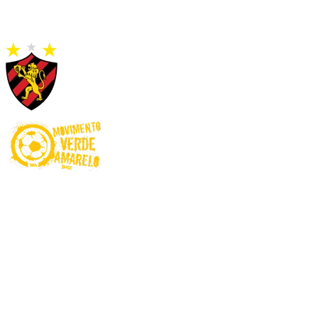
Proibido para menores de 18 anos. Ministério da Fazenda adverte:
Aposta não é investimento. Jogue com Responsabilidade! O Jogo
pode ser viciante e, em alguns casos, levar a transtornos
relacionados ao jogo patológico. Esteja atento aos sinais e busque
apoio sempre que necessário.
Não é permitido apostar com recursos de programas e benefícios
assistenciais do Governo Federal. Este site é exclusivo para usuários
no Brasil.