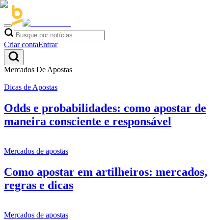
Criar conta
Entrar
Mercados De Apostas
Dicas de Apostas
Odds e probabilidades: como apostar de
maneira consciente e responsável
Mercados de apostas
Como apostar em artilheiros: mercados,
regras e dicas
Mercados de apostas