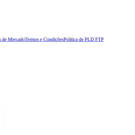
s de Mercado
Termos e Condições
Politica de PLD FTP