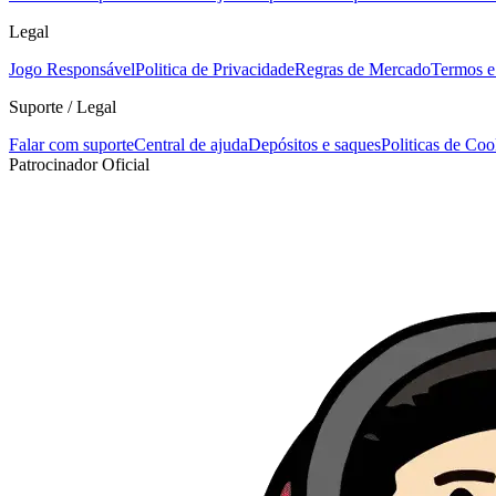
Legal
Jogo Responsável
Politica de Privacidade
Regras de Mercado
Termos e
Suporte / Legal
Falar com suporte
Central de ajuda
Depósitos e saques
Politicas de Coo
Patrocinador Oficial