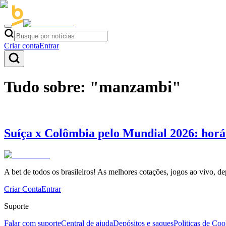
Criar conta
Entrar
Tudo sobre: "
manzambi
"
Suíça x Colômbia pelo Mundial 2026: horári
A bet de todos os brasileiros! As melhores cotações, jogos ao vivo, de
Criar Conta
Entrar
Suporte
Falar com suporte
Central de ajuda
Depósitos e saques
Politicas de Coo