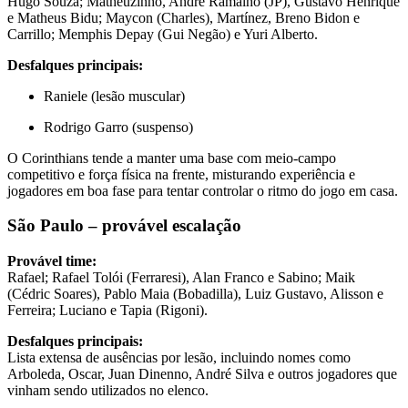
Hugo Souza; Matheuzinho, André Ramalho (JP), Gustavo Henrique
e Matheus Bidu; Maycon (Charles), Martínez, Breno Bidon e
Carrillo; Memphis Depay (Gui Negão) e Yuri Alberto.
Desfalques principais:
Raniele (lesão muscular)
Rodrigo Garro (suspenso)
O Corinthians tende a manter uma base com meio-campo
competitivo e força física na frente, misturando experiência e
jogadores em boa fase para tentar controlar o ritmo do jogo em casa.
São Paulo – provável escalação
Provável time:
Rafael; Rafael Tolói (Ferraresi), Alan Franco e Sabino; Maik
(Cédric Soares), Pablo Maia (Bobadilla), Luiz Gustavo, Alisson e
Ferreira; Luciano e Tapia (Rigoni).
Desfalques principais:
Lista extensa de ausências por lesão, incluindo nomes como
Arboleda, Oscar, Juan Dinenno, André Silva e outros jogadores que
vinham sendo utilizados no elenco.