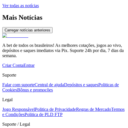
Ver todas as notícias
Mais Notícias
Carregar notícias anteriores
A bet de todos os brasileiros! As melhores cotações, jogos ao vivo,
depósitos e saques imediatos via Pix. Suporte 24h por dia, 7 dias da
semana.
Criar Conta
Entrar
Suporte
Falar com suporte
Central de ajuda
Depósitos e saques
Politicas de
Cookies
Bônus e promoções
Legal
Jogo Responsável
Politica de Privacidade
Regras de Mercado
Termos
e Condições
Politica de PLD FTP
Suporte / Legal