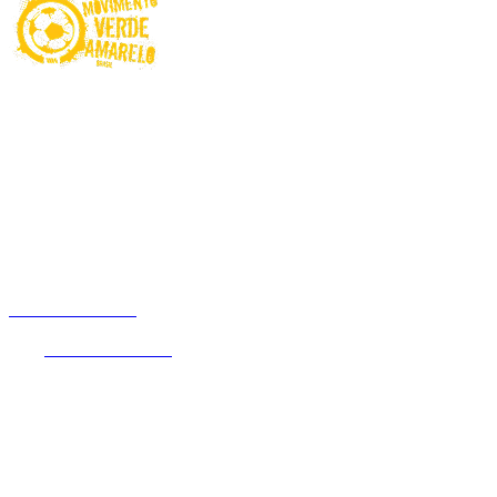
Proibido para menores de 18 anos. Ministério da Fazenda adverte:
Aposta não é investimento. Jogue com Responsabilidade! O Jogo
pode ser viciante e, em alguns casos, levar a transtornos
relacionados ao jogo patológico. Esteja atento aos sinais e busque
apoio sempre que necessário.
Não é permitido apostar com recursos de programas e benefícios
assistenciais do Governo Federal. Este site é exclusivo para usuários
no Brasil.
Betnacional.bet.br
é um website de entretenimento online que
oferece a seus usuários uma experiência única em apostas de quota
fixa.
Betnacional.bet.br
é operada pela empresa NSX Brasil S.A.
(CNPJ nº 55.056.104/0001-00), entidade devidamente autorizada
pela Secretaria de Prêmios e Apostas (Ministério da Fazenda),
através da Portaria SPA/MF nº 2.092 de 30 de dezembro de 2024,
com sede na Rua de São Jorge 240, Sala 301 Bloco C Sala 301.2,
Recife, PE, CEP 50.030-240. A plataforma detém a certificação GLI
Brasil emitida pela Gaming Laboratories International (GLI).