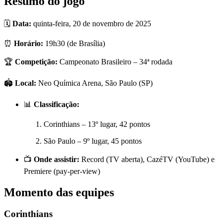
Resumo do jogo
🗓️
Data:
quinta-feira, 20 de novembro de 2025
⏰
Horário:
19h30 (de Brasília)
🏆
Competição:
Campeonato Brasileiro – 34ª rodada
🏟️
Local:
Neo Química Arena, São Paulo (SP)
📊
Classificação:
Corinthians – 13º lugar, 42 pontos
São Paulo – 9º lugar, 45 pontos
📺
Onde assistir:
Record (TV aberta), CazéTV (YouTube) e
Premiere (pay-per-view)
Momento das equipes
Corinthians