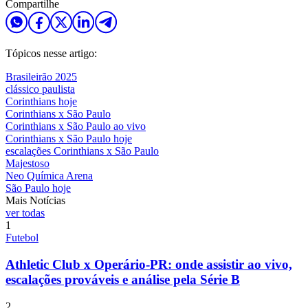
Compartilhe
Tópicos nesse artigo:
Brasileirão 2025
clássico paulista
Corinthians hoje
Corinthians x São Paulo
Corinthians x São Paulo ao vivo
Corinthians x São Paulo hoje
escalações Corinthians x São Paulo
Majestoso
Neo Química Arena
São Paulo hoje
Mais Notícias
ver todas
1
Futebol
Athletic Club x Operário-PR: onde assistir ao vivo,
escalações prováveis e análise pela Série B
2