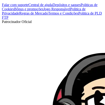
Falar com suporte
Central de ajuda
Depósitos e saques
Politicas de
Cookies
Bônus e promoções
Jogo Responsável
Politica de
Privacidade
Regras de Mercado
Termos e Condições
Politica de PLD
FTP
Patrocinador Oficial