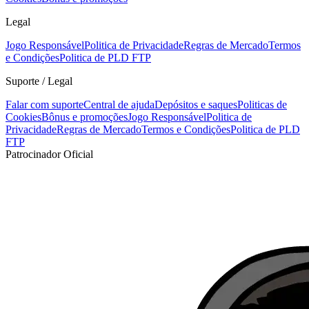
Legal
Jogo Responsável
Politica de Privacidade
Regras de Mercado
Termos
e Condições
Politica de PLD FTP
Suporte / Legal
Falar com suporte
Central de ajuda
Depósitos e saques
Politicas de
Cookies
Bônus e promoções
Jogo Responsável
Politica de
Privacidade
Regras de Mercado
Termos e Condições
Politica de PLD
FTP
Patrocinador Oficial