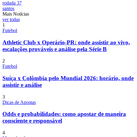
rodada 37
santos
Mais Notícias
ver todas
1
Futebol
Athletic Club x Operário-PR: onde assistir ao vivo,
escalações prováveis e análise pela Série B
2
Futebol
Suíça x Colômbia pelo Mundial 2026: horário, onde
assistir e análise
3
Dicas de Apostas
Odds e probabilidades: como apostar de maneira
consciente e responsável
4