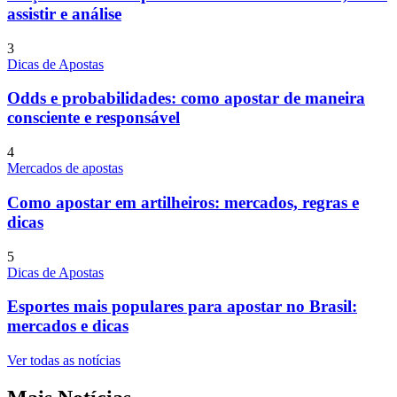
assistir e análise
3
Dicas de Apostas
Odds e probabilidades: como apostar de maneira
consciente e responsável
4
Mercados de apostas
Como apostar em artilheiros: mercados, regras e
dicas
5
Dicas de Apostas
Esportes mais populares para apostar no Brasil:
mercados e dicas
Ver todas as notícias