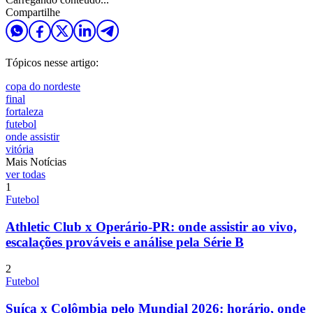
Compartilhe
Tópicos nesse artigo:
copa do nordeste
final
fortaleza
futebol
onde assistir
vitória
Mais Notícias
ver todas
1
Futebol
Athletic Club x Operário-PR: onde assistir ao vivo,
escalações prováveis e análise pela Série B
2
Futebol
Suíça x Colômbia pelo Mundial 2026: horário, onde