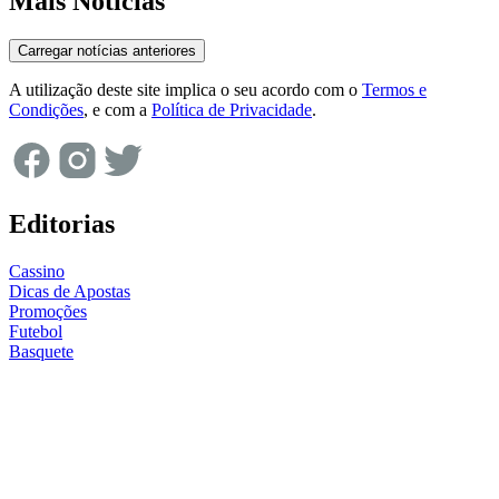
Mais Notícias
Carregar notícias anteriores
A utilização deste site implica o seu acordo com o
Termos e
Condições
, e com a
Política de Privacidade
.
Editorias
Cassino
Dicas de Apostas
Promoções
Futebol
Basquete
Proibido para menores de 18 anos. Ministério da Fazenda adverte:
Aposta não é investimento. Jogue com Responsabilidade! O Jogo
pode ser viciante e, em alguns casos, levar a transtornos
relacionados ao jogo patológico. Esteja atento aos sinais e busque
apoio sempre que necessário.