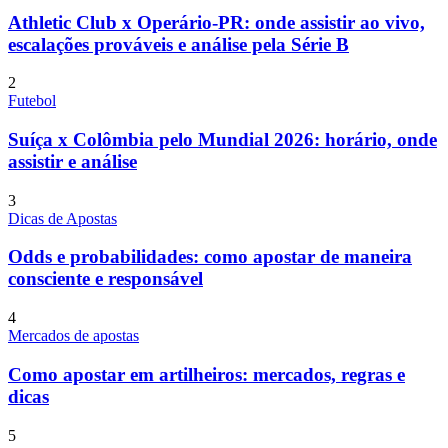
Athletic Club x Operário-PR: onde assistir ao vivo,
escalações prováveis e análise pela Série B
2
Futebol
Suíça x Colômbia pelo Mundial 2026: horário, onde
assistir e análise
3
Dicas de Apostas
Odds e probabilidades: como apostar de maneira
consciente e responsável
4
Mercados de apostas
Como apostar em artilheiros: mercados, regras e
dicas
5