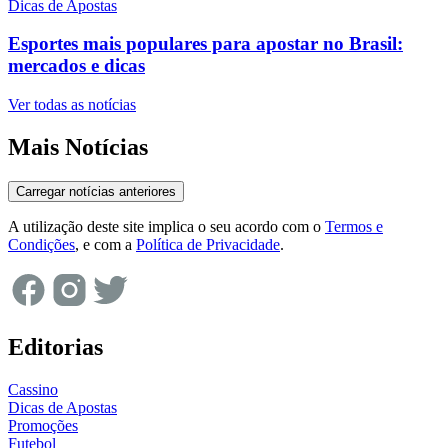
Dicas de Apostas
Esportes mais populares para apostar no Brasil:
mercados e dicas
Ver todas as notícias
Mais Notícias
Carregar notícias anteriores
A utilização deste site implica o seu acordo com o
Termos e
Condições
, e com a
Política de Privacidade
.
Editorias
Cassino
Dicas de Apostas
Promoções
Futebol