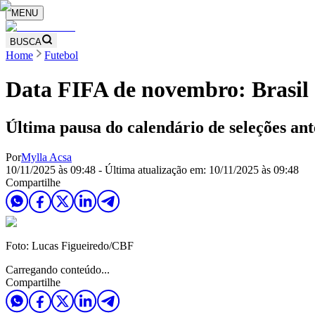
MENU
BUSCA
Home
Futebol
Data FIFA de novembro: Brasil e
Última pausa do calendário de seleções an
Por
Mylla Acsa
10/11/2025 às 09:48
- Última atualização em:
10/11/2025 às 09:48
Compartilhe
Foto: Lucas Figueiredo/CBF
Carregando conteúdo...
Compartilhe