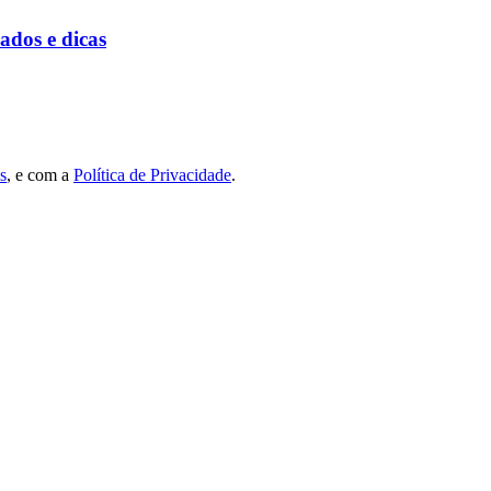
ados e dicas
s
, e com a
Política de Privacidade
.
sta não é investimento. Jogue com Responsabilidade! O Jogo pode ser v
ário.