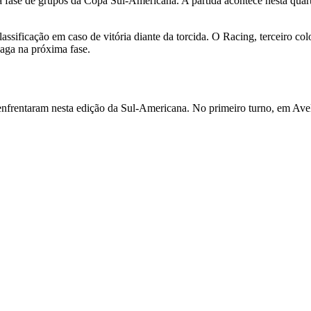
 fase de grupos da Copa Sul-Americana. A partida acontece nesta quart
assificação em caso de vitória diante da torcida. O Racing, terceiro c
vaga na próxima fase.
e enfrentaram nesta edição da Sul-Americana. No primeiro turno, em A