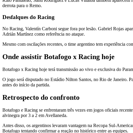
Kaio Pantaleão, Santi Rodríguez e Lucas Villalba também aparecem fo
derrota para o Remo.
Desfalques do Racing
No Racing, Valentín Carboni segue fora por lesão. Gabriel Rojas ap
Adrián Martínez como referência no ataque.
Mesmo com oscilações recentes, o time argentino tem experiência cont
Onde assistir Botafogo x Racing hoje
Botafogo x Racing hoje terá transmissão ao vivo e exclusiva do Param
O jogo será disputado no Estádio Nilton Santos, no Rio de Janeiro. 
antes do início da partida.
Retrospecto do confronto
Botafogo e Racing se enfrentaram três vezes em jogos oficiais recen
alvinegra por 3 a 2 em Avellaneda.
Antes disso, os argentinos levaram vantagem na Recopa Sul-Americana
Botafogo tentando confirmar a reação no histórico entre as equipes.