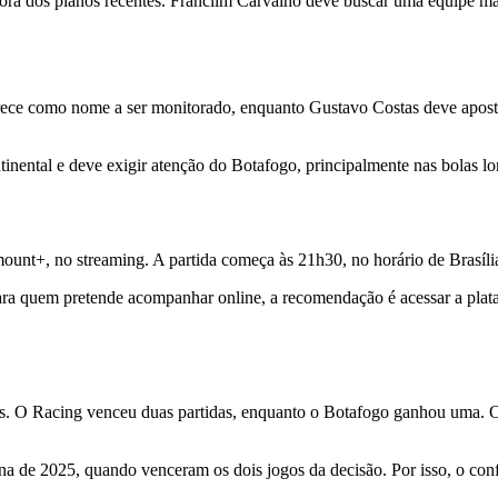
ra dos planos recentes. Franclim Carvalho deve buscar uma equipe mais
arece como nome a ser monitorado, enquanto Gustavo Costas deve apost
inental e deve exigir atenção do Botafogo, principalmente nas bolas lo
ount+, no streaming. A partida começa às 21h30, no horário de Brasíli
Para quem pretende acompanhar online, a recomendação é acessar a plata
tes. O Racing venceu duas partidas, enquanto o Botafogo ganhou uma. O
 de 2025, quando venceram os dois jogos da decisão. Por isso, o conf