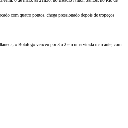
a-feira, 6 de maio, às 21h30, no Estádio Nilton Santos, no Rio de
olocado com quatro pontos, chega pressionado depois de tropeços
vellaneda, o Botafogo venceu por 3 a 2 em uma virada marcante, com