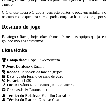
Botafogo x Racing hoje é um dos principais jogos da quarta rodada da
Janeiro.
O Glorioso lidera o Grupo E, com sete pontos, e pode encaminhar a cl
recentes e sabe que uma derrota pode complicar bastante a briga por 
Resumo do jogo
Botafogo x Racing hoje coloca frente a frente duas equipes que já s
gol decisivo nos acréscimos.
Ficha técnica
🏆 Competição:
Copa Sul-Americana
⚽ Jogo:
Botafogo x Racing
🔢 Rodada:
4ª rodada da fase de grupos
📅 Data:
quarta-feira, 6 de maio de 2026
⏰ Horário:
21h30
📍 Local:
Estádio Nilton Santos, Rio de Janeiro
📺 Onde assistir:
Paramount+
👤 Técnico do Botafogo:
Franclim Carvalho
👤 Técnico do Racing:
Gustavo Costas