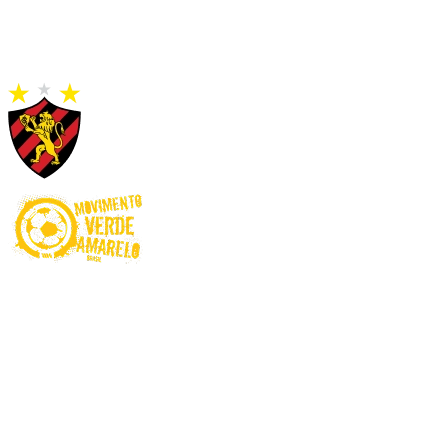
Proibido para menores de 18 anos. Ministério da Fazenda adverte:
Aposta não é investimento. Jogue com Responsabilidade! O Jogo
pode ser viciante e, em alguns casos, levar a transtornos
relacionados ao jogo patológico. Esteja atento aos sinais e busque
apoio sempre que necessário.
Não é permitido apostar com recursos de programas e benefícios
assistenciais do Governo Federal. Este site é exclusivo para usuários
no Brasil.