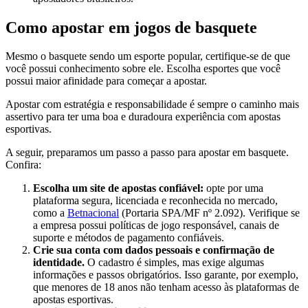
Como apostar em jogos de basquete
Mesmo o basquete sendo um esporte popular, certifique-se de que
você possui conhecimento sobre ele. Escolha esportes que você
possui maior afinidade para começar a apostar.
Apostar com estratégia e responsabilidade é sempre o caminho mais
assertivo para ter uma boa e duradoura experiência com apostas
esportivas.
A seguir, preparamos um passo a passo para apostar em basquete.
Confira:
Escolha um site de apostas confiável:
opte por uma
plataforma segura, licenciada e reconhecida no mercado,
como a
Betnacional
(Portaria SPA/MF nº 2.092). Verifique se
a empresa possui políticas de jogo responsável, canais de
suporte e métodos de pagamento confiáveis.
Crie sua conta com dados pessoais e confirmação de
identidade.
O cadastro é simples, mas exige algumas
informações e passos obrigatórios. Isso garante, por exemplo,
que menores de 18 anos não tenham acesso às plataformas de
apostas esportivas.