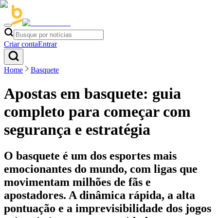
Criar conta
Entrar
Home
Basquete
Apostas em basquete: guia
completo para começar com
segurança e estratégia
O basquete é um dos esportes mais
emocionantes do mundo, com ligas que
movimentam milhões de fãs e
apostadores. A dinâmica rápida, a alta
pontuação e a imprevisibilidade dos jogos