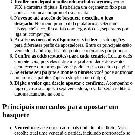
Realize um depósito utilizando métodos seguros,
como
PIX e carteiras digitais. Estabeleça um orçamento fixo para
apostas e nunca comprometa sua renda.
Navegue até a seção de basquete e escolha o jogo
desejado.
No menu principal da plataforma, selecione
“Basquete” e confira a lista com jogos do dia, separados por
liga ou competição.
Analise os mercados disponíveis:
são dezenas de opções
para diferentes perfis de apostadores. Entre os principais estão
vencedor, handicap, total de pontos e mercados por período.
Confira as odds (cotações) para cada cenário.
Leia as odds
com atenção, pois elas indicam a probabilidade do evento
acontecer e o retorno que você pode ter caso acerte o palpite.
Selecione seu palpite e monte o bilhete:
você pode adicionar
um ou mais palpites (aposta simples ou múltipla).
Digite o valor que deseja apostar e confirme.
Acompanhe o
jogo e, caso sua aposta seja vencedora, o valor será creditado
automaticamente na conta.
Principais mercados para apostar em
basquete
Vencedor:
esse é o mercado mais tradicional e direto. Você
escolhe qual time vencerá a partida, incluindo prorrogação se