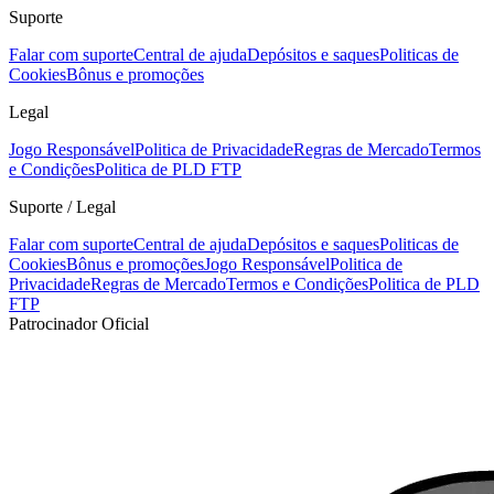
Suporte
Falar com suporte
Central de ajuda
Depósitos e saques
Politicas de
Cookies
Bônus e promoções
Legal
Jogo Responsável
Politica de Privacidade
Regras de Mercado
Termos
e Condições
Politica de PLD FTP
Suporte / Legal
Falar com suporte
Central de ajuda
Depósitos e saques
Politicas de
Cookies
Bônus e promoções
Jogo Responsável
Politica de
Privacidade
Regras de Mercado
Termos e Condições
Politica de PLD
FTP
Patrocinador Oficial