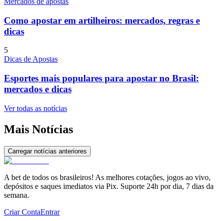
Mercados de apostas
Como apostar em artilheiros: mercados, regras e
dicas
5
Dicas de Apostas
Esportes mais populares para apostar no Brasil:
mercados e dicas
Ver todas as notícias
Mais Notícias
Carregar notícias anteriores
A bet de todos os brasileiros! As melhores cotações, jogos ao vivo,
depósitos e saques imediatos via Pix. Suporte 24h por dia, 7 dias da
semana.
Criar Conta
Entrar