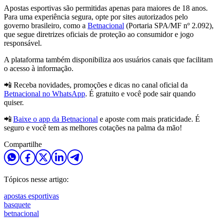
Apostas esportivas são permitidas apenas para maiores de 18 anos.
Para uma experiência segura, opte por sites autorizados pelo
governo brasileiro, como a
Betnacional
(Portaria SPA/MF nº 2.092),
que segue diretrizes oficiais de proteção ao consumidor e jogo
responsável.
A plataforma também disponibiliza aos usuários canais que facilitam
o acesso à informação.
📲 Receba novidades, promoções e dicas no canal oficial da
Betnacional no WhatsApp
. É gratuito e você pode sair quando
quiser.
📲
Baixe o app da Betnacional
e aposte com mais praticidade. É
seguro e você tem as melhores cotações na palma da mão!
Compartilhe
Tópicos nesse artigo:
apostas esportivas
basquete
betnacional