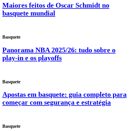
Maiores feitos de Oscar Schmidt no
basquete mundial
Basquete
Panorama NBA 2025/26: tudo sobre o
play-in e os playoffs
Basquete
Apostas em basquete: guia completo para
começar com segurança e estratégia
Basquete