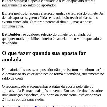
Bilhete simples:
a aposta é anulada e o valor apostado retorna
integralmente ao saldo do apostador.
Bilhete múltiplo:
apenas a seleção anulada é retirada do bilhete. As
demais apostas seguem válidas e as odds são recalculadas sem o
evento cancelado. O retorno potencial diminui, mas a aposta
continua ativa.
Bet Builder:
se qualquer seleção do bilhete for anulada por
qualquer motivo, o bilhete inteiro é cancelado e o valor apostado é
devolvido.
O que fazer quando sua aposta for
anulada
Na maioria dos casos, o apostador não precisa tomar nenhuma ação.
A devolução do valor acontece de forma automática, diretamente no
saldo da conta.
O recomendado é acompanhar o status da aposta pelo site ou
aplicativo da Betnacional após o evento. Em caso de dúvidas sobre
uma anulação específica, o suporte da Betnacional está disponível
24 horas por dia para ajudar.