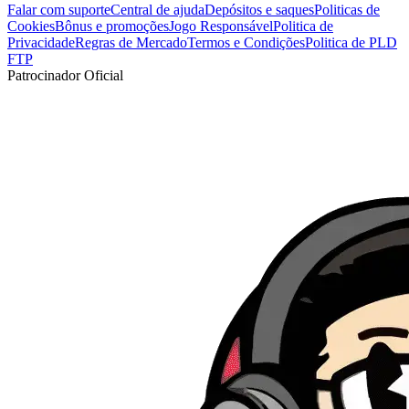
Falar com suporte
Central de ajuda
Depósitos e saques
Politicas de
Cookies
Bônus e promoções
Jogo Responsável
Politica de
Privacidade
Regras de Mercado
Termos e Condições
Politica de PLD
FTP
Patrocinador Oficial