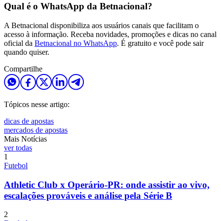
Qual é o WhatsApp da Betnacional?
A Betnacional disponibiliza aos usuários canais que facilitam o
acesso à informação. Receba novidades, promoções e dicas no canal
oficial da
Betnacional no WhatsApp
. É gratuito e você pode sair
quando quiser.
Compartilhe
Tópicos nesse artigo:
dicas de apostas
mercados de apostas
Mais Notícias
ver todas
1
Futebol
Athletic Club x Operário-PR: onde assistir ao vivo,
escalações prováveis e análise pela Série B
2