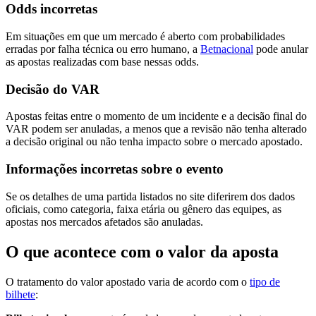
Odds incorretas
Em situações em que um mercado é aberto com probabilidades
erradas por falha técnica ou erro humano, a
Betnacional
pode anular
as apostas realizadas com base nessas odds.
Decisão do VAR
Apostas feitas entre o momento de um incidente e a decisão final do
VAR podem ser anuladas, a menos que a revisão não tenha alterado
a decisão original ou não tenha impacto sobre o mercado apostado.
Informações incorretas sobre o evento
Se os detalhes de uma partida listados no site diferirem dos dados
oficiais, como categoria, faixa etária ou gênero das equipes, as
apostas nos mercados afetados são anuladas.
O que acontece com o valor da aposta
O tratamento do valor apostado varia de acordo com o
tipo de
bilhete
: