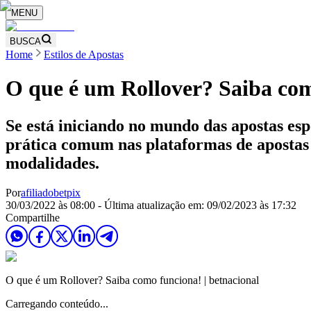
MENU
BUSCA
Home
Estilos de Apostas
O que é um Rollover? Saiba com
Se está iniciando no mundo das apostas es
prática comum nas plataformas de apostas 
modalidades.
Por
afiliadobetpix
30/03/2022 às 08:00
- Última atualização em:
09/02/2023 às 17:32
Compartilhe
O que é um Rollover? Saiba como funciona! | betnacional
Carregando conteúdo...