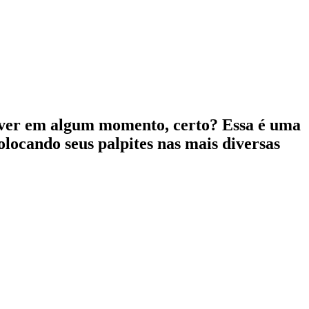
llover em algum momento, certo? Essa é uma
locando seus palpites nas mais diversas