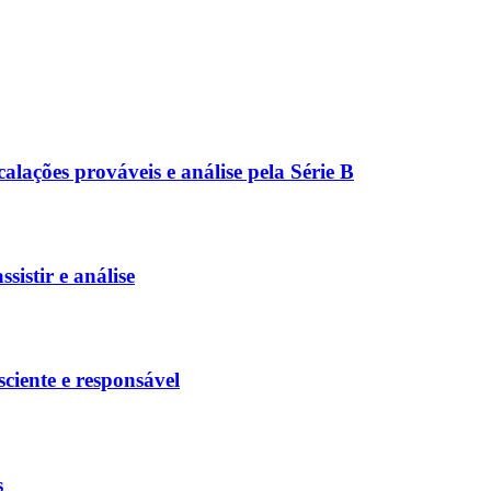
calações prováveis e análise pela Série B
istir e análise
ciente e responsável
s