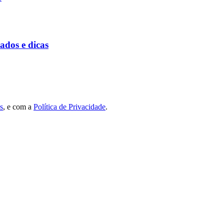
ados e dicas
s
, e com a
Política de Privacidade
.