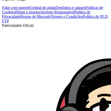
Falar com suporte
Central de ajuda
Depósitos e saques
Politicas de
Cookies
Bônus e promoções
Jogo Responsável
Politica de
Privacidade
Regras de Mercado
Termos e Condições
Politica de PLD
FTP
Patrocinador Oficial