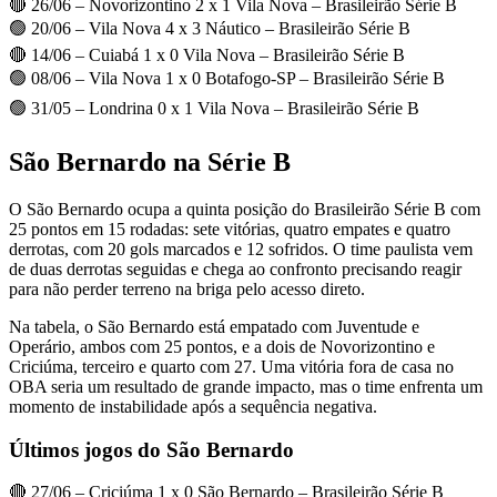
🔴 26/06 – Novorizontino 2 x 1 Vila Nova – Brasileirão Série B
🟢 20/06 – Vila Nova 4 x 3 Náutico – Brasileirão Série B
🔴 14/06 – Cuiabá 1 x 0 Vila Nova – Brasileirão Série B
🟢 08/06 – Vila Nova 1 x 0 Botafogo-SP – Brasileirão Série B
🟢 31/05 – Londrina 0 x 1 Vila Nova – Brasileirão Série B
São Bernardo na Série B
O São Bernardo ocupa a quinta posição do Brasileirão Série B com
25 pontos em 15 rodadas: sete vitórias, quatro empates e quatro
derrotas, com 20 gols marcados e 12 sofridos. O time paulista vem
de duas derrotas seguidas e chega ao confronto precisando reagir
para não perder terreno na briga pelo acesso direto.
Na tabela, o São Bernardo está empatado com Juventude e
Operário, ambos com 25 pontos, e a dois de Novorizontino e
Criciúma, terceiro e quarto com 27. Uma vitória fora de casa no
OBA seria um resultado de grande impacto, mas o time enfrenta um
momento de instabilidade após a sequência negativa.
Últimos jogos do São Bernardo
🔴 27/06 – Criciúma 1 x 0 São Bernardo – Brasileirão Série B