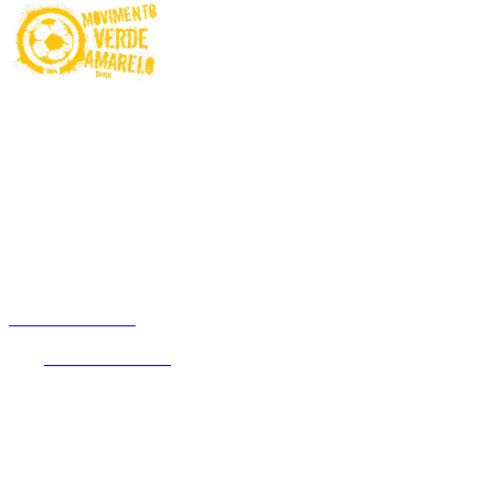
Proibido para menores de 18 anos. Ministério da Fazenda adverte:
Aposta não é investimento. Jogue com Responsabilidade! O Jogo
pode ser viciante e, em alguns casos, levar a transtornos
relacionados ao jogo patológico. Esteja atento aos sinais e busque
apoio sempre que necessário.
Não é permitido apostar com recursos de programas e benefícios
assistenciais do Governo Federal. Este site é exclusivo para usuários
no Brasil.
Betnacional.bet.br
é um website de entretenimento online que
oferece a seus usuários uma experiência única em apostas de quota
fixa.
Betnacional.bet.br
é operada pela empresa NSX Brasil S.A.
(CNPJ nº 55.056.104/0001-00), entidade devidamente autorizada
pela Secretaria de Prêmios e Apostas (Ministério da Fazenda),
através da Portaria SPA/MF nº 2.092 de 30 de dezembro de 2024,
com sede na Rua de São Jorge 240, Sala 301 Bloco C Sala 301.2,
Recife, PE, CEP 50.030-240. A plataforma detém a certificação GLI
Brasil emitida pela Gaming Laboratories International (GLI).