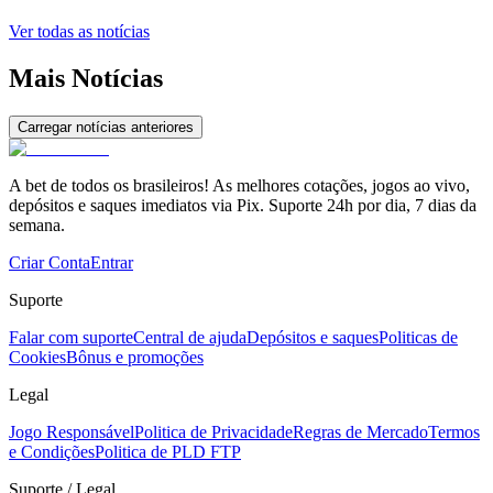
Ver todas as notícias
Mais Notícias
Carregar notícias anteriores
A bet de todos os brasileiros! As melhores cotações, jogos ao vivo,
depósitos e saques imediatos via Pix. Suporte 24h por dia, 7 dias da
semana.
Criar Conta
Entrar
Suporte
Falar com suporte
Central de ajuda
Depósitos e saques
Politicas de
Cookies
Bônus e promoções
Legal
Jogo Responsável
Politica de Privacidade
Regras de Mercado
Termos
e Condições
Politica de PLD FTP
Suporte / Legal