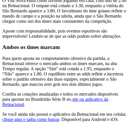
O Vila Nova entra como favorito jogando em casa, com odd de 2.00
na Betnacional. O empate está cotado a 3.30, enquanto a vitória do
São Bernardo aparece a 3.80. O favoritismo do time goiano reflete o
mando de campo e a posição na tabela, ainda que o São Bernardo
chegue como um dos times mais consistentes da competição.
Aposte com responsabilidade, pois eventos esportivos são
imprevisíveis! Lembre-se de que as odds podem sofrer alterações.
Ambos os times marcam
Para quem aposta no comportamento ofensivo da partida, a
Betnacional oferece o mercado ambos os times marcam, na aba
Tempo regular. A opção “Sim” está cotada a 1.95, enquanto o
“Não” aparece a 1.80. O equilíbrio entre as odds reflete a incerteza
sobre o padrão ofensivo das duas equipes, especialmente o São
Bernardo, que marcou zero gols nos dois últimos jogos.
Confira as cotações atualizadas e todos os mercados disponíveis
para apostar no Brasileirão Série B no
site ou aplicativo da
Betnacional
.
Se você ainda não possui o aplicativo da Betnacional em seu celular,
clique aqui e saiba como baixar
. Disponível para Android e iOS.