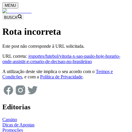
MENU
BUSCA
Rota incorreta
Este post não corresponde à URL solicitada.
URL correta:
/esportes/futebol/vitoria-x-sao-paulo-hoje-horario-
onde-assistir-e-cenario-de-decisao-no-brasileirao
A utilização deste site implica o seu acordo com o
Termos e
Condições
, e com a
Política de Privacidade
.
Editorias
Cassino
Dicas de Apostas
Promoções