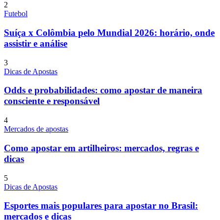
2
Futebol
Suíça x Colômbia pelo Mundial 2026: horário, onde
assistir e análise
3
Dicas de Apostas
Odds e probabilidades: como apostar de maneira
consciente e responsável
4
Mercados de apostas
Como apostar em artilheiros: mercados, regras e
dicas
5
Dicas de Apostas
Esportes mais populares para apostar no Brasil:
mercados e dicas