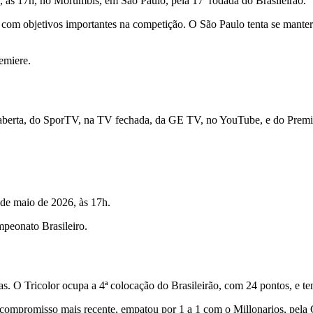
 às 17h, no Morumbis, em São Paulo, pela 17ª rodada do Brasileirão.
e com objetivos importantes na competição. O São Paulo tenta se mant
emiere.
aberta, do SporTV, na TV fechada, da GE TV, no YouTube, e do Premie
 de maio de 2026, às 17h.
peonato Brasileiro.
. O Tricolor ocupa a 4ª colocação do Brasileirão, com 24 pontos, e ten
 compromisso mais recente, empatou por 1 a 1 com o Millonarios, pel