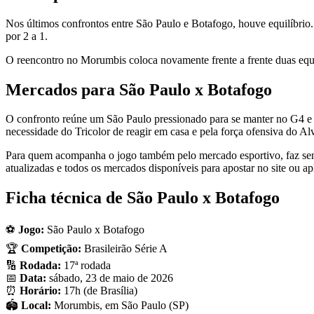
Nos últimos confrontos entre São Paulo e Botafogo, houve equilíbrio
por 2 a 1.
O reencontro no Morumbis coloca novamente frente a frente duas equ
Mercados para São Paulo x Botafogo
O confronto reúne um São Paulo pressionado para se manter no G4 e u
necessidade do Tricolor de reagir em casa e pela força ofensiva do Al
Para quem acompanha o jogo também pelo mercado esportivo, faz sent
atualizadas e todos os mercados disponíveis para apostar no site ou ap
Ficha técnica de São Paulo x Botafogo
⚽
Jogo:
São Paulo x Botafogo
🏆
Competição:
Brasileirão Série A
🔢
Rodada:
17ª rodada
📅
Data:
sábado, 23 de maio de 2026
⏰
Horário:
17h (de Brasília)
🏟️
Local:
Morumbis, em São Paulo (SP)