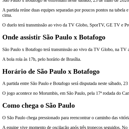
São Paulo x Botafogo se enfrentam neste sábado, 23 de maio de 2026,
A partida reúne duas equipes separadas por poucos pontos na tabela 
cima.
O duelo terá transmissão ao vivo da TV Globo, SporTV, GE TV e Pr
Onde assistir São Paulo x Botafogo
São Paulo x Botafogo terá transmissão ao vivo da TV Globo, na TV 
A bola rola às 17h, pelo horário de Brasília.
Horário de São Paulo x Botafogo
A partida entre São Paulo e Botafogo será disputada neste sábado, 23
O jogo acontece no Morumbis, em São Paulo, pela 17ª rodada do Cam
Como chega o São Paulo
O São Paulo chega pressionado para reencontrar o caminho das vitórias
A equipe vive momento de oscilação após três tropeços seguidos. No