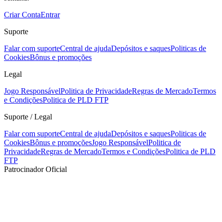
Criar Conta
Entrar
Suporte
Falar com suporte
Central de ajuda
Depósitos e saques
Politicas de
Cookies
Bônus e promoções
Legal
Jogo Responsável
Politica de Privacidade
Regras de Mercado
Termos
e Condições
Politica de PLD FTP
Suporte / Legal
Falar com suporte
Central de ajuda
Depósitos e saques
Politicas de
Cookies
Bônus e promoções
Jogo Responsável
Politica de
Privacidade
Regras de Mercado
Termos e Condições
Politica de PLD
FTP
Patrocinador Oficial