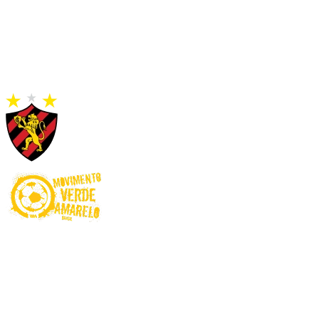
Proibido para menores de 18 anos. Ministério da Fazenda adverte:
Aposta não é investimento. Jogue com Responsabilidade! O Jogo
pode ser viciante e, em alguns casos, levar a transtornos
relacionados ao jogo patológico. Esteja atento aos sinais e busque
apoio sempre que necessário.