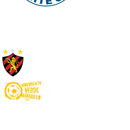
Proibido para menores de 18 anos. Ministério da Fazenda adverte:
Aposta não é investimento. Jogue com Responsabilidade! O Jogo
pode ser viciante e, em alguns casos, levar a transtornos
relacionados ao jogo patológico. Esteja atento aos sinais e busque