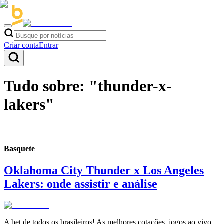
Criar conta
Entrar
Tudo sobre: "
thunder-x-
lakers
"
Basquete
Oklahoma City Thunder x Los Angeles
Lakers: onde assistir e análise
A bet de todos os brasileiros! As melhores cotações, jogos ao vivo,