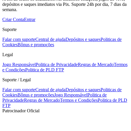
depósitos e saques imediatos via Pix. Suporte 24h por dia, 7 dias da
semana.
Criar Conta
Entrar
Suporte
Falar com suporte
Central de ajuda
Depósitos e saques
Politicas de
Cookies
Bônus e promoções
Legal
Jogo Responsável
Politica de Privacidade
Regras de Mercado
Termos
e Condições
Politica de PLD FTP
Suporte / Legal
Falar com suporte
Central de ajuda
Depósitos e saques
Politicas de
Cookies
Bônus e promoções
Jogo Responsável
Politica de
Privacidade
Regras de Mercado
Termos e Condições
Politica de PLD
FTP
Patrocinador Oficial