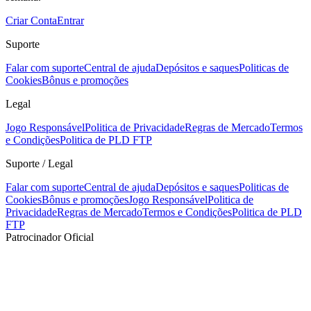
Criar Conta
Entrar
Suporte
Falar com suporte
Central de ajuda
Depósitos e saques
Politicas de
Cookies
Bônus e promoções
Legal
Jogo Responsável
Politica de Privacidade
Regras de Mercado
Termos
e Condições
Politica de PLD FTP
Suporte / Legal
Falar com suporte
Central de ajuda
Depósitos e saques
Politicas de
Cookies
Bônus e promoções
Jogo Responsável
Politica de
Privacidade
Regras de Mercado
Termos e Condições
Politica de PLD
FTP
Patrocinador Oficial