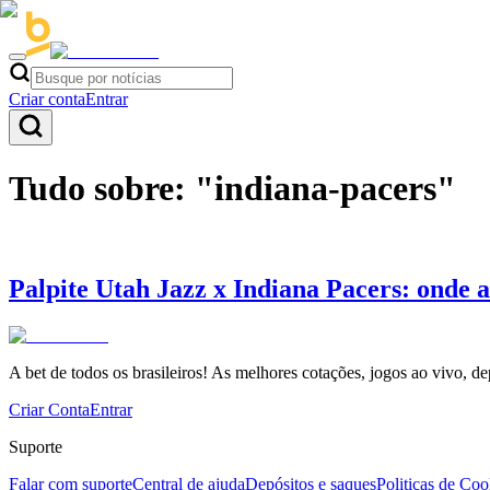
Criar conta
Entrar
Tudo sobre: "
indiana-pacers
"
Palpite Utah Jazz x Indiana Pacers: onde a
A bet de todos os brasileiros! As melhores cotações, jogos ao vivo, de
Criar Conta
Entrar
Suporte
Falar com suporte
Central de ajuda
Depósitos e saques
Politicas de Coo