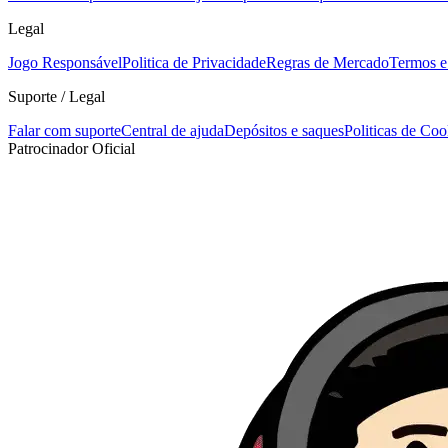
Legal
Jogo Responsável
Politica de Privacidade
Regras de Mercado
Termos e
Suporte / Legal
Falar com suporte
Central de ajuda
Depósitos e saques
Politicas de Coo
Patrocinador Oficial