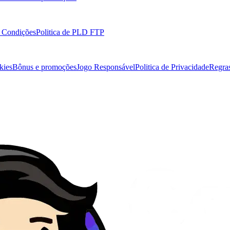
 Condições
Politica de PLD FTP
kies
Bônus e promoções
Jogo Responsável
Politica de Privacidade
Regra