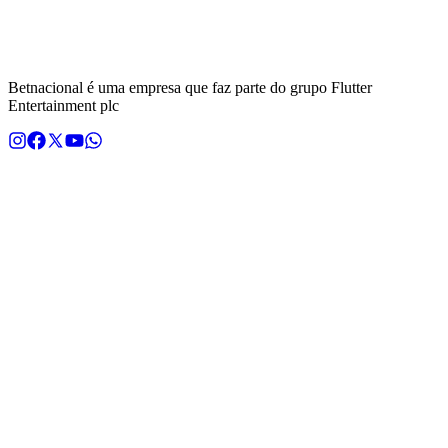
com sede na Rua de São Jorge 240, Sala 301 Bloco C Sala 301.2,
Recife, PE, CEP 50.030-240. A plataforma detém a certificação GLI
Brasil emitida pela Gaming Laboratories International (GLI).
Betnacional é uma empresa que faz parte do grupo Flutter
Entertainment plc