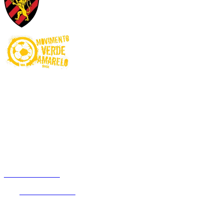
Proibido para menores de 18 anos. Ministério da Fazenda adverte:
Aposta não é investimento. Jogue com Responsabilidade! O Jogo
pode ser viciante e, em alguns casos, levar a transtornos
relacionados ao jogo patológico. Esteja atento aos sinais e busque
apoio sempre que necessário.
Não é permitido apostar com recursos de programas e benefícios
assistenciais do Governo Federal. Este site é exclusivo para usuários
no Brasil.
Betnacional.bet.br
é um website de entretenimento online que
oferece a seus usuários uma experiência única em apostas de quota
fixa.
Betnacional.bet.br
é operada pela empresa NSX Brasil S.A.
(CNPJ nº 55.056.104/0001-00), entidade devidamente autorizada
pela Secretaria de Prêmios e Apostas (Ministério da Fazenda),
através da Portaria SPA/MF nº 2.092 de 30 de dezembro de 2024,