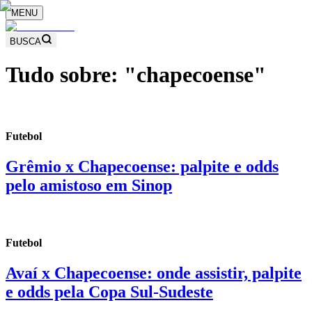
MENU
BUSCA
Tudo sobre: "
chapecoense
"
Futebol
Grêmio x Chapecoense: palpite e odds
pelo amistoso em Sinop
Futebol
Avaí x Chapecoense: onde assistir, palpite
e odds pela Copa Sul-Sudeste