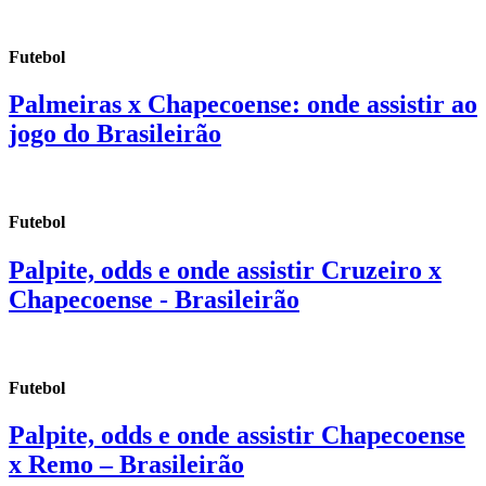
Futebol
Palmeiras x Chapecoense: onde assistir ao
jogo do Brasileirão
Futebol
Palpite, odds e onde assistir Cruzeiro x
Chapecoense - Brasileirão
Futebol
Palpite, odds e onde assistir Chapecoense
x Remo – Brasileirão