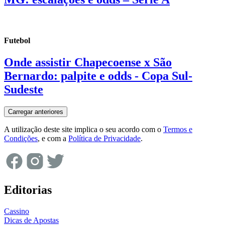
Futebol
Onde assistir Chapecoense x São
Bernardo: palpite e odds - Copa Sul-
Sudeste
Carregar anteriores
A utilização deste site implica o seu acordo com o
Termos e
Condições
, e com a
Política de Privacidade
.
Editorias
Cassino
Dicas de Apostas