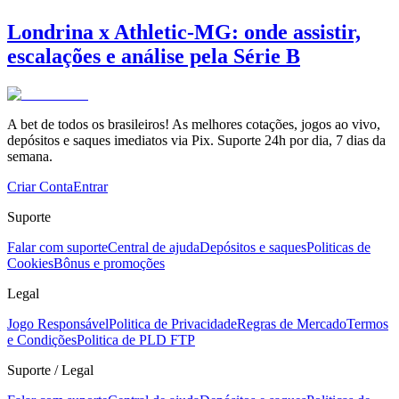
Londrina x Athletic-MG: onde assistir,
escalações e análise pela Série B
A bet de todos os brasileiros! As melhores cotações, jogos ao vivo,
depósitos e saques imediatos via Pix. Suporte 24h por dia, 7 dias da
semana.
Criar Conta
Entrar
Suporte
Falar com suporte
Central de ajuda
Depósitos e saques
Politicas de
Cookies
Bônus e promoções
Legal
Jogo Responsável
Politica de Privacidade
Regras de Mercado
Termos
e Condições
Politica de PLD FTP
Suporte / Legal