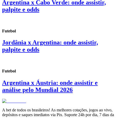
Argentina x Cabo Verde: onde assistir,
palpite e odds
Futebol
Jordânia x Argentina: onde assistir,
palpite e odds
Futebol
Argentina x Áustria: onde assistir e
análise pelo Mundial 2026
A bet de todos os brasileiros! As melhores cotações, jogos ao vivo,
depósitos e saques imediatos via Pix. Suporte 24h por dia, 7 dias da