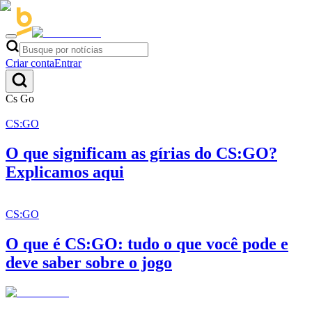
Criar conta
Entrar
Cs Go
CS:GO
O que significam as gírias do CS:GO?
Explicamos aqui
CS:GO
O que é CS:GO: tudo o que você pode e
deve saber sobre o jogo