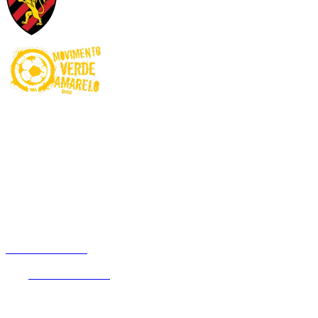
Proibido para menores de 18 anos. Ministério da Fazenda adverte:
Aposta não é investimento. Jogue com Responsabilidade! O Jogo
pode ser viciante e, em alguns casos, levar a transtornos
relacionados ao jogo patológico. Esteja atento aos sinais e busque
apoio sempre que necessário.
Não é permitido apostar com recursos de programas e benefícios
assistenciais do Governo Federal. Este site é exclusivo para usuários
no Brasil.
Betnacional.bet.br
é um website de entretenimento online que
oferece a seus usuários uma experiência única em apostas de quota
fixa.
Betnacional.bet.br
é operada pela empresa NSX Brasil S.A.
(CNPJ nº 55.056.104/0001-00), entidade devidamente autorizada
pela Secretaria de Prêmios e Apostas (Ministério da Fazenda),
através da Portaria SPA/MF nº 2.092 de 30 de dezembro de 2024,