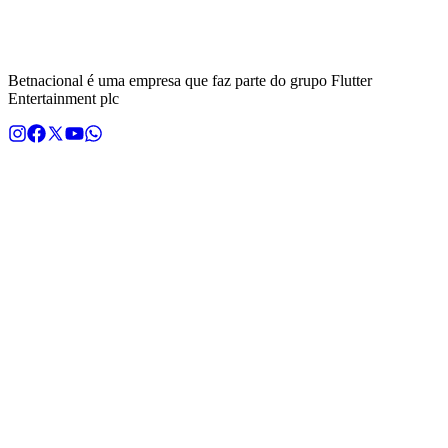
com sede na Rua de São Jorge 240, Sala 301 Bloco C Sala 301.2,
Recife, PE, CEP 50.030-240. A plataforma detém a certificação GLI
Brasil emitida pela Gaming Laboratories International (GLI).
Betnacional é uma empresa que faz parte do grupo Flutter
Entertainment plc