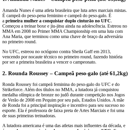
Amanda Nunes é uma atleta brasileira que luta artes marciais mistas.
É campeã do peso-pena feminino e campeã do peso-galo. É
a
primeira mulher a conquistar duplo cinturão no UFC
.
Começou a treinar boxe e jiu-jitsu ainda na adolescência. Estreou no
MMA em 2008 no Primer MMA Championship em uma luta com
Ana Maria, que terminou como uma chave de braço da adversária
no primeiro round.
No UFC, estreou no octógono contra Sheila Gaff em 2013,
vencendo por nocaute técnico no primeiro round, fazendo história
por ser a primeira brasileira a vencer o campeonato.
2. Rounda Roussey – Campeã peso-galo (até 61,2kg)
Ronda Roussey foi campeã feminina do peso-galo do UFC e do
Strikeforce. Além dos títulos no MMA, a lutadora já conquistou
medalha olímpica de bronze no judô durante competição nos Jogos
de Verão de 2008 em Pequim por seu país, Estados Unidos. A mãe
de Ronda foi a principal inspiração e incentivo para seu sucesso no
esporte. Ela é professora de faixa preta de Artes Marciais e foi uma
de suas primeiras treinadoras.
A lutadora americana é uma das atletas mais influentes da década, e