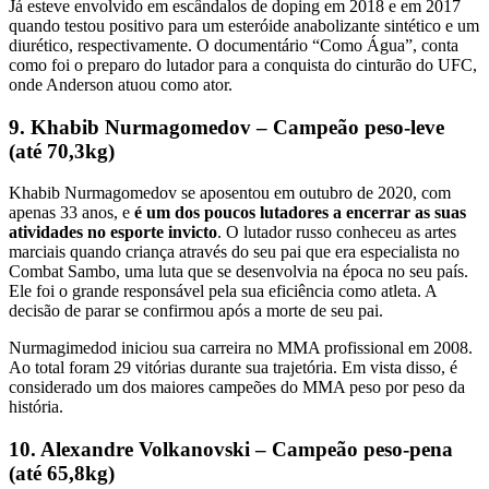
Já esteve envolvido em escândalos de doping em 2018 e em 2017
quando testou positivo para um esteróide anabolizante sintético e um
diurético, respectivamente. O documentário “Como Água”, conta
como foi o preparo do lutador para a conquista do cinturão do UFC,
onde Anderson atuou como ator.
9. Khabib Nurmagomedov – Campeão peso-leve
(até 70,3kg)
Khabib Nurmagomedov se aposentou em outubro de 2020, com
apenas 33 anos, e
é um dos poucos lutadores a encerrar as suas
atividades no esporte invicto
. O lutador russo conheceu as artes
marciais quando criança através do seu pai que era especialista no
Combat Sambo, uma luta que se desenvolvia na época no seu país.
Ele foi o grande responsável pela sua eficiência como atleta. A
decisão de parar se confirmou após a morte de seu pai.
Nurmagimedod iniciou sua carreira no MMA profissional em 2008.
Ao total foram 29 vitórias durante sua trajetória. Em vista disso, é
considerado um dos maiores campeões do MMA peso por peso da
história.
10. Alexandre Volkanovski – Campeão peso-pena
(até 65,8kg)