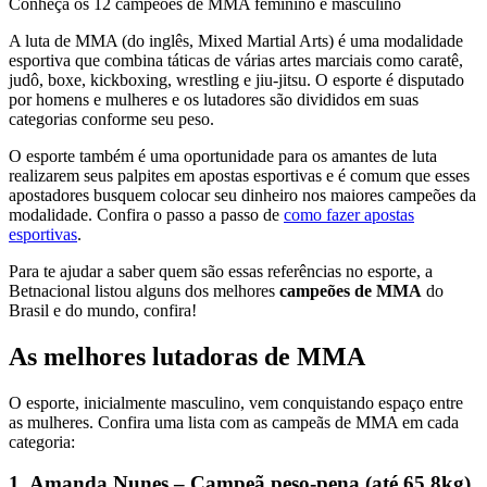
Conheça os 12 campeões de MMA feminino e masculino
A luta de MMA (do inglês, Mixed Martial Arts) é uma modalidade
esportiva que combina táticas de várias artes marciais como caratê,
judô, boxe, kickboxing, wrestling e jiu-jitsu. O esporte é disputado
por homens e mulheres e os lutadores são divididos em suas
categorias conforme seu peso.
O esporte também é uma oportunidade para os amantes de luta
realizarem seus palpites em apostas esportivas e é comum que esses
apostadores busquem colocar seu dinheiro nos maiores campeões da
modalidade. Confira o passo a passo de
como fazer apostas
esportivas
.
Para te ajudar a saber quem são essas referências no esporte, a
Betnacional listou alguns dos melhores
campeões de MMA
do
Brasil e do mundo, confira!
As melhores lutadoras de MMA
O esporte, inicialmente masculino, vem conquistando espaço entre
as mulheres. Confira uma lista com as campeãs de MMA em cada
categoria:
1. Amanda Nunes – Campeã peso-pena (até 65,8kg)