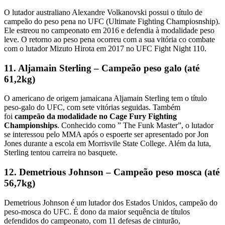
O lutador australiano Alexandre Volkanovski possui o título de
campeão do peso pena no UFC (Ultimate Fighting Champiosnship).
Ele estreou no campeonato em 2016 e defendia à modalidade peso
leve. O retorno ao peso pena ocorreu com a sua vitória co combate
com o lutador Mizuto Hirota em 2017 no UFC Fight Night 110.
11. Aljamain Sterling – Campeão peso galo (até
61,2kg)
O americano de origem jamaicana Aljamain Sterling tem o título
peso-galo do UFC, com sete vitórias seguidas. Também
foi
campeão da modalidade no Cage Fury Fighting
Championships
. Conhecido como ” The Funk Master”, o lutador
se interessou pelo MMA após o espoerte ser apresentado por Jon
Jones durante a escola em Morrisvile State College. Além da luta,
Sterling tentou carreira no basquete.
12. Demetrious Johnson – Campeão peso mosca (até
56,7kg)
Demetrious Johnson é um lutador dos Estados Unidos, campeão do
peso-mosca do UFC. É dono da maior sequência de títulos
defendidos do campeonato, com 11 defesas de cinturão,