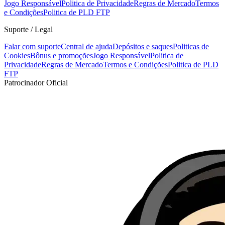
Jogo Responsável
Politica de Privacidade
Regras de Mercado
Termos
e Condições
Politica de PLD FTP
Suporte / Legal
Falar com suporte
Central de ajuda
Depósitos e saques
Politicas de
Cookies
Bônus e promoções
Jogo Responsável
Politica de
Privacidade
Regras de Mercado
Termos e Condições
Politica de PLD
FTP
Patrocinador Oficial