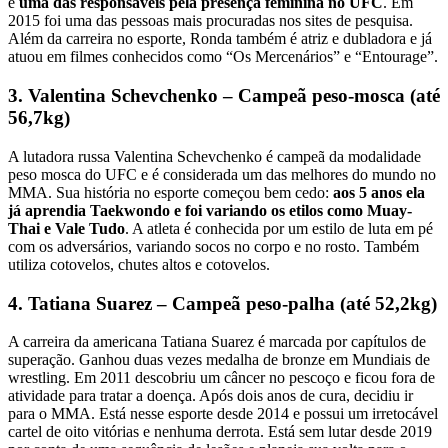
é
uma das responsáveis pela presença feminina no UFC
. Em
2015 foi uma das pessoas mais procuradas nos sites de pesquisa.
Além da carreira no esporte, Ronda também é atriz e dubladora e já
atuou em filmes conhecidos como “Os Mercenários” e “Entourage”.
3. Valentina Schevchenko – Campeã peso-mosca (até
56,7kg)
A lutadora russa Valentina Schevchenko é campeã da modalidade
peso mosca do UFC e é considerada um das melhores do mundo no
MMA. Sua história no esporte começou bem cedo:
aos 5 anos ela
já aprendia Taekwondo e foi variando os etilos como Muay-
Thai e Vale Tudo
. A atleta é conhecida por um estilo de luta em pé
com os adversários, variando socos no corpo e no rosto. Também
utiliza cotovelos, chutes altos e cotovelos.
4. Tatiana Suarez – Campeã peso-palha (até 52,2kg)
A carreira da americana Tatiana Suarez é marcada por capítulos de
superação. Ganhou duas vezes medalha de bronze em Mundiais de
wrestling. Em 2011 descobriu um câncer no pescoço e ficou fora de
atividade para tratar a doença. Após dois anos de cura, decidiu ir
para o MMA. Está nesse esporte desde 2014 e possui um irretocável
cartel de oito vitórias e nenhuma derrota. Está sem lutar desde 2019