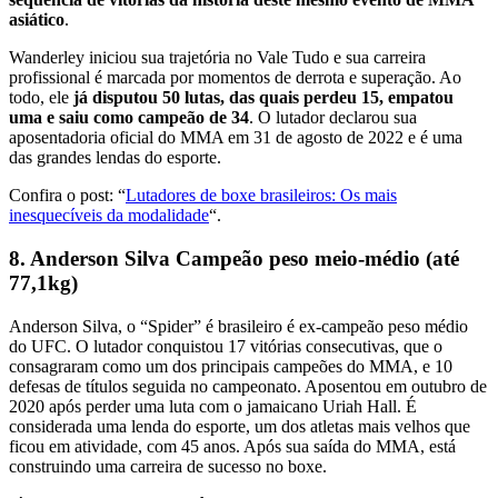
asiático
.
Wanderley iniciou sua trajetória no Vale Tudo e sua carreira
profissional é marcada por momentos de derrota e superação. Ao
todo, ele
já disputou 50 lutas, das quais perdeu 15, empatou
uma e saiu como campeão de 34
. O lutador declarou sua
aposentadoria oficial do MMA em 31 de agosto de 2022 e é uma
das grandes lendas do esporte.
Confira o post: “
Lutadores de boxe brasileiros: Os mais
inesquecíveis da modalidade
“.
8. Anderson Silva Campeão peso meio-médio (até
77,1kg)
Anderson Silva, o “Spider” é brasileiro é ex-campeão peso médio
do UFC. O lutador conquistou 17 vitórias consecutivas, que o
consagraram como um dos principais campeões do MMA, e 10
defesas de títulos seguida no campeonato. Aposentou em outubro de
2020 após perder uma luta com o jamaicano Uriah Hall. É
considerada uma lenda do esporte, um dos atletas mais velhos que
ficou em atividade, com 45 anos. Após sua saída do MMA, está
construindo uma carreira de sucesso no boxe.