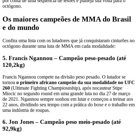
por conta de uma sequência de lesões e planeja sua volta para o
octógono.
Os maiores campeões de MMA do Brasil
e do mundo
Confira uma lista com os lutadores que já conquistaram cinturões no
octógono durante uma luta de MMA em cada modalidade:
5. Francis Ngannou – Campeão peso-pesado (até
120,2kg)
Francis Ngannou compete na divisão peso pesado. O lutador se
tornou
o primeiro africano campeão da sua modalidade no UFC
260
(Ultimate Fighting Champiosnship), após nocautear Stipe
Miocic no segundo round em uma grande luta no dia 27 de março
de 2021. Ngannou sempre sonhou em lutar e começou a treinar aos
22 anos, dividindo seu tempo com a prática do boxe e o trabalho em
uma indústria de roupas.
6. Jon Jones – Campeão peso meio-pesado (até
92,9kg)