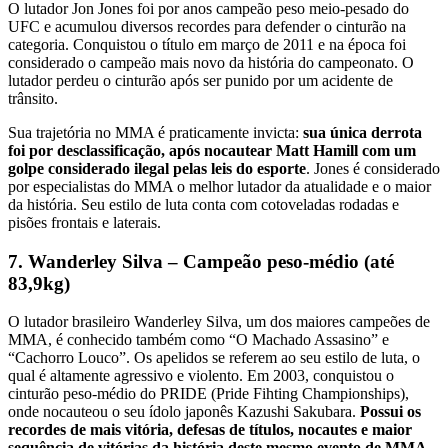
O lutador Jon Jones foi por anos campeão peso meio-pesado do
UFC e acumulou diversos recordes para defender o cinturão na
categoria. Conquistou o título em março de 2011 e na época foi
considerado o campeão mais novo da história do campeonato. O
lutador perdeu o cinturão após ser punido por um acidente de
trânsito.
Sua trajetória no MMA é praticamente invicta:
sua única derrota
foi por desclassificação, após nocautear Matt Hamill com um
golpe considerado ilegal pelas leis do esporte
. Jones é considerado
por especialistas do MMA o melhor lutador da atualidade e o maior
da história. Seu estilo de luta conta com cotoveladas rodadas e
pisões frontais e laterais.
7. Wanderley Silva – Campeão peso-médio (até
83,9kg)
O lutador brasileiro Wanderley Silva, um dos maiores campeões de
MMA, é conhecido também como “O Machado Assasino” e
“Cachorro Louco”. Os apelidos se referem ao seu estilo de luta, o
qual é altamente agressivo e violento. Em 2003, conquistou o
cinturão peso-médio do PRIDE (Pride Fihting Championships),
onde nocauteou o seu ídolo japonês Kazushi Sakubara.
Possui os
recordes de mais vitória, defesas de títulos, nocautes e maior
sequência de vitórias da história deste mesmo evento de MMA